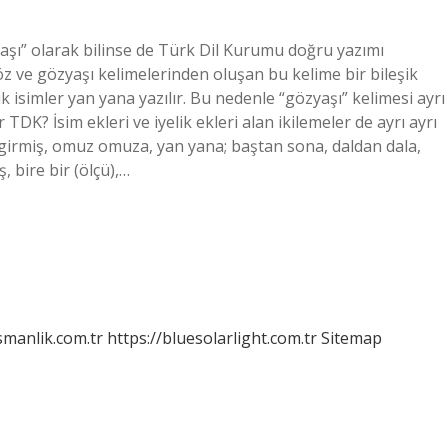
aşı” olarak bilinse de Türk Dil Kurumu doğru yazımı
öz ve gözyaşı kelimelerinden oluşan bu kelime bir bileşik
şik isimler yan yana yazılır. Bu nedenle “gözyaşı” kelimesi ayrı
r TDK? İsim ekleri ve iyelik ekleri alan ikilemeler de ayrı ayrı
ine girmiş, omuz omuza, yan yana; baştan sona, daldan dala,
, bire bir (ölçü),…
smanlik.com.tr
https://bluesolarlight.com.tr
Sitemap