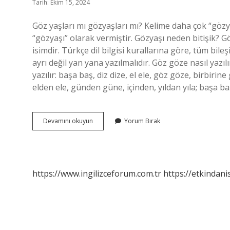
Tarih: Ekim 15, 2024
Göz yaşları mı gözyaşları mı? Kelime daha çok “gözy
“gözyaşı” olarak vermiştir. Gözyaşı neden bitişik? G
isimdir. Türkçe dil bilgisi kurallarına göre, tüm bile
ayrı değil yan yana yazılmalıdır. Göz göze nasıl yazılı
yazılır: başa baş, diz dize, el ele, göz göze, birbir
elden ele, günden güne, içinden, yıldan yıla; başa baş
Gözyaşı
Devamını okuyun
Yorum Bırak
Nasıl
Yazılır
Tdk
2024
https://www.ingilizceforum.com.tr
https://etkindani