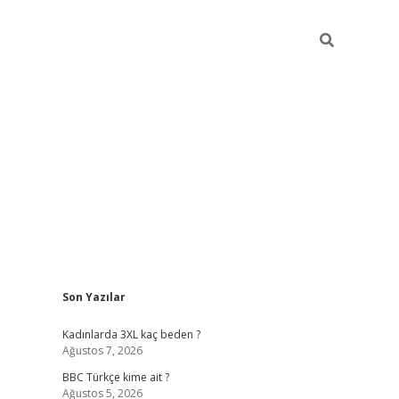
Sidebar
Son Yazılar
vdcasino g
Kadınlarda 3XL kaç beden ?
Ağustos 7, 2026
BBC Türkçe kime ait ?
Ağustos 5, 2026