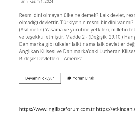
Tarih: Kasım 1, 2024
Resmi dini olmayan ülke ne demek? Laik devlet, resm
olmadığı devlettir. Türkiye’nin resmi bir dini var m
(Asıl metin) Yasama ve yürütme yetkileri, milletin t
ve teşekkül etmiştir. Madde 2.- (Değişik: 29.10.) Han
Danimarka gibi ülkeler laiktir ama laik devletler deği
Anglikan Kilisesi ve Danimarka’daki Lutheran Kilises
Birleşik Devletleri – Amerika…
Resmi
Devamını okuyun
Yorum Bırak
Dini
Olmayan
Ülkeler
Hangileri
https://www.ingilizceforum.com.tr
https://etkindani