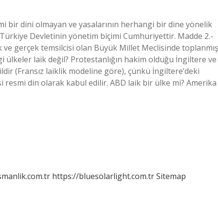
i bir dini olmayan ve yasalarının herhangi bir dine yönelik
ı? Türkiye Devletinin yönetim biçimi Cumhuriyettir. Madde 2.-
ek ve gerçek temsilcisi olan Büyük Millet Meclisinde toplanmı
gi ülkeler laik değil? Protestanlığın hakim olduğu İngiltere ve
ldir (Fransız laiklik modeline göre), çünkü İngiltere’deki
i resmi din olarak kabul edilir. ABD laik bir ülke mi? Amerika
smanlik.com.tr
https://bluesolarlight.com.tr
Sitemap