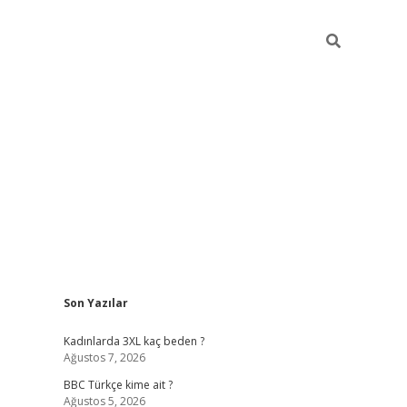
Sidebar
Son Yazılar
vdcasino giriş
Kadınlarda 3XL kaç beden ?
Ağustos 7, 2026
BBC Türkçe kime ait ?
Ağustos 5, 2026