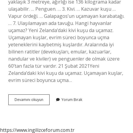
yaklaşık 3 metreye, ağırlığı ise 136 kilograma kadar
ulaşabilir. … Penguen. … 3. Kivi. … Kazuvar kuşu …
Vapur ördeği. … Galapagos’un uçamayan karabatağı.
… 7. Ulaşılamayan ada tavuğu. Hangi hayvanlar
uçamaz? Yeni Zelanda’daki kivi kuşu da uçamaz.
Uçamayan kuşlar, evrim süreci boyunca uçma
yeteneklerini kaybetmiş kuşlardır. Aralarında iyi
bilinen ratitler (devekuşları, emular, kazuarlar,
nandular ve kiviler) ve penguenler de olmak üzere
60’tan fazla tür vardır. 21 Şubat 2021Yeni
Zelanda’daki kivi kuşu da uçamaz. Uçamayan kuşlar,
evrim süreci boyunca uçma…
Kanatları
Devamını okuyun
Yorum Bırak
Olup
Uçmayan
Hayvanlar
Nelerdir
https://www.ingilizceforum.com.tr