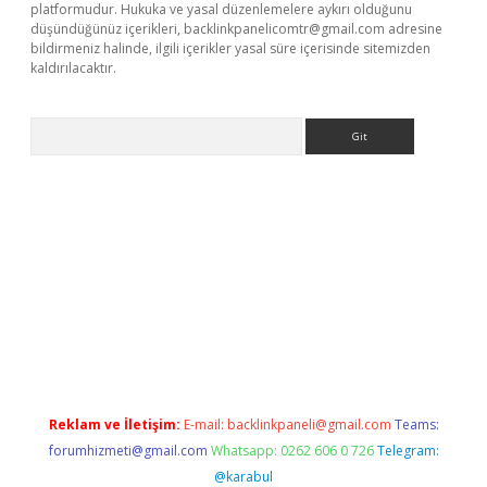
platformudur. Hukuka ve yasal düzenlemelere aykırı olduğunu
düşündüğünüz içerikleri,
backlinkpanelicomtr@gmail.com
adresine
bildirmeniz halinde, ilgili içerikler yasal süre içerisinde sitemizden
kaldırılacaktır.
Arama
dcasino giriş
Reklam ve İletişim:
E-mail:
backlinkpaneli@gmail.com
Teams:
forumhizmeti@gmail.com
Whatsapp: 0262 606 0 726
Telegram:
@karabul