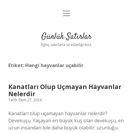
menüyü
Anasayfa
aç
Gizlilik Politikası
Günlük Satırlar
Yasal Uyarı
İlginç satırlarla sıradanlığı boz.
Hakkımızda
Etiket:
Hangi hayvanlar uçabilir
Kanatları Olup Uçmayan Hayvanlar
Nelerdir
Tarih: Ekim 27, 2024
Kanatları olup uçamayan hayvanlar nelerdir?
Devekuşu. Yaşayan en büyük kuş olan devekuşu, en
uzun insandan bile daha büyük olabilir; uzunluğu