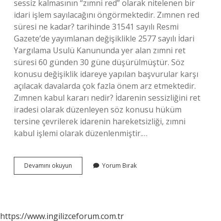
sessiz kalmasının “zımni red” olarak nitelenen bir
idari işlem sayılacağını öngörmektedir. Zımnen red
süresi ne kadar? tarihinde 31541 sayılı Resmi
Gazete’de yayımlanan değişiklikle 2577 sayılı İdari
Yargılama Usulü Kanununda yer alan zımni ret
süresi 60 günden 30 güne düşürülmüştür. Söz
konusu değişiklik idareye yapılan başvurular karşı
açılacak davalarda çok fazla önem arz etmektedir.
Zımnen kabul kararı nedir? İdarenin sessizliğini ret
iradesi olarak düzenleyen söz konusu hüküm
tersine çevrilerek idarenin hareketsizliği, zımni
kabul işlemi olarak düzenlenmiştir.…
Talebin
Devamını okuyun
Yorum Bırak
Zımnen
Red
Ne
Demek
https://www.ingilizceforum.com.tr