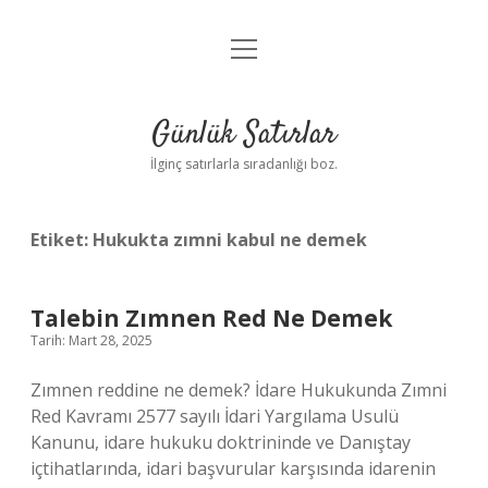
menüyü
Anasayfa
aç
Gizlilik Politikası
Günlük Satırlar
Yasal Uyarı
İlginç satırlarla sıradanlığı boz.
Hakkımızda
Etiket:
Hukukta zımni kabul ne demek
Talebin Zımnen Red Ne Demek
Tarih: Mart 28, 2025
Zımnen reddine ne demek? İdare Hukukunda Zımni
Red Kavramı 2577 sayılı İdari Yargılama Usulü
Kanunu, idare hukuku doktrininde ve Danıştay
içtihatlarında, idari başvurular karşısında idarenin