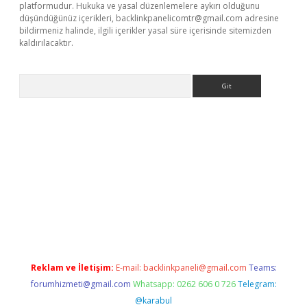
platformudur. Hukuka ve yasal düzenlemelere aykırı olduğunu
düşündüğünüz içerikleri,
backlinkpanelicomtr@gmail.com
adresine
bildirmeniz halinde, ilgili içerikler yasal süre içerisinde sitemizden
kaldırılacaktır.
Arama
dcasino giriş
Reklam ve İletişim:
E-mail:
backlinkpaneli@gmail.com
Teams:
forumhizmeti@gmail.com
Whatsapp: 0262 606 0 726
Telegram:
@karabul