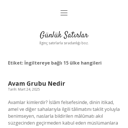
menüyü
Anasayfa
aç
Gizlilik Politikası
Günlük Satırlar
Yasal Uyarı
İlginç satırlarla sıradanlığı boz.
Hakkımızda
Etiket:
İngiltereye bağlı 15 ülke hangileri
Avam Grubu Nedir
Tarih: Mart 24, 2025
Avamlar kimlerdir? İslâm felsefesinde, dinin itikad,
amel ve diğer sahalarıyla ilgili tâlimatını taklit yoluyla
benimseyen, naslarla bildirilen mâlûmatı akıl
süzgecinden geçirmeden kabul eden müslümanlara