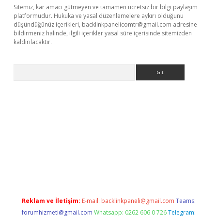
Sitemiz, kar amacı gütmeyen ve tamamen ücretsiz bir bilgi paylaşım
platformudur. Hukuka ve yasal düzenlemelere aykırı olduğunu
düşündüğünüz içerikleri,
backlinkpanelicomtr@gmail.com
adresine
bildirmeniz halinde, ilgili içerikler yasal süre içerisinde sitemizden
kaldırılacaktır.
Arama
dcasino giriş
Reklam ve İletişim:
E-mail:
backlinkpaneli@gmail.com
Teams:
forumhizmeti@gmail.com
Whatsapp: 0262 606 0 726
Telegram: