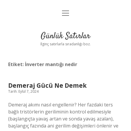
menüyü
Anasayfa
aç
Gizlilik Politikası
Günlük Satırlar
Yasal Uyarı
İlginç satırlarla sıradanlığı boz.
Hakkımızda
Etiket:
İnverter mantığı nedir
Demeraj Gücü Ne Demek
Tarih: Eylül 7, 2024
Demeraj akımı nasıl engellenir? Her fazdaki ters
bağlı tristörlerin geriliminin kontrol edilmesiyle
(başlangıçta yavaş artan ve sonda yavaş azalan),
başlangıç ​​fazında ani gerilim değişimleri önlenir ve