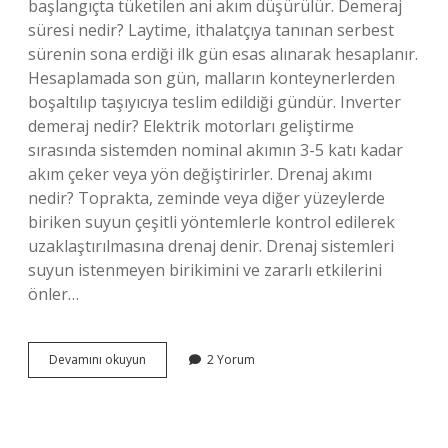
başlangıçta tüketilen ani akım düşürülür. Demeraj
süresi nedir? Laytime, ithalatçıya tanınan serbest
sürenin sona erdiği ilk gün esas alınarak hesaplanır.
Hesaplamada son gün, malların konteynerlerden
boşaltılıp taşıyıcıya teslim edildiği gündür. Inverter
demeraj nedir? Elektrik motorları geliştirme
sırasında sistemden nominal akımın 3-5 katı kadar
akım çeker veya yön değiştirirler. Drenaj akımı
nedir? Toprakta, zeminde veya diğer yüzeylerde
biriken suyun çeşitli yöntemlerle kontrol edilerek
uzaklaştırılmasına drenaj denir. Drenaj sistemleri
suyun istenmeyen birikimini ve zararlı etkilerini
önler…
Demeraj
Devamını okuyun
2 Yorum
Gücü
Ne
Demek