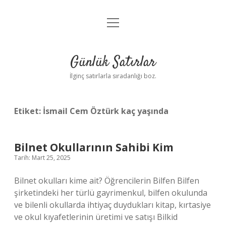
menüyü
Anasayfa
aç
Gizlilik Politikası
Günlük Satırlar
Yasal Uyarı
İlginç satırlarla sıradanlığı boz.
Hakkımızda
Etiket:
İsmail Cem Öztürk kaç yaşında
Bilnet Okullarının Sahibi Kim
Tarih: Mart 25, 2025
Bilnet okulları kime ait? Öğrencilerin Bilfen Bilfen
şirketindeki her türlü gayrimenkul, bilfen okulunda
ve bilenli okullarda ihtiyaç duydukları kitap, kırtasiye
ve okul kıyafetlerinin üretimi ve satışı Bilkid