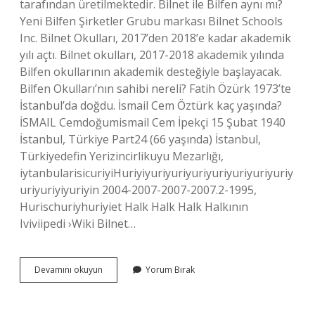
tarafından üretilmektedir. Bilnet ile Bilfen aynı mı?
Yeni Bilfen Şirketler Grubu markası Bilnet Schools
Inc. Bilnet Okulları, 2017’den 2018’e kadar akademik
yılı açtı. Bilnet okulları, 2017-2018 akademik yılında
Bilfen okullarının akademik desteğiyle başlayacak.
Bilfen Okulları’nın sahibi nereli? Fatih Özürk 1973’te
İstanbul’da doğdu. İsmail Cem Öztürk kaç yaşında?
İSMAIL Cemdoğumismail Cem İpekçi 15 Şubat 1940
İstanbul, Türkiye Part24 (66 yaşında) İstanbul,
Türkiyedefin Yerizincirlikuyu Mezarlığı,
iytanbularisicuriyiHuriyiyuriyuriyuriyuriyuriyuriyuriy
uriyuriyiyuriyin 2004-2007-2007-2007.2-1995,
Hurischuriyhuriyiet Halk Halk Halk Halkının
Iviviipedi ›Wiki Bilnet…
Bilnet
Devamını okuyun
Yorum Bırak
Okullarının
Sahibi
Kim