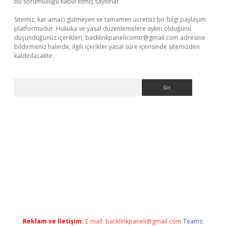
bu sorumluluğu kabul etmiş sayılırlar.
Sitemiz, kar amacı gütmeyen ve tamamen ücretsiz bir bilgi paylaşım
platformudur. Hukuka ve yasal düzenlemelere aykırı olduğunu
düşündüğünüz içerikleri,
backlinkpanelicomtr@gmail.com
adresine
bildirmeniz halinde, ilgili içerikler yasal süre içerisinde sitemizden
kaldırılacaktır.
Arama
ş
Reklam ve İletişim:
E-mail:
backlinkpaneli@gmail.com
Teams: