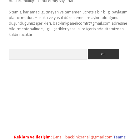
bu sorumluluğu kabul etmiş sayılırlar.
Sitemiz, kar amacı gütmeyen ve tamamen ücretsiz bir bilgi paylaşım
platformudur. Hukuka ve yasal düzenlemelere aykırı olduğunu
düşündüğünüz içerikleri,
backlinkpanelicomtr@gmail.com
adresine
bildirmeniz halinde, ilgili içerikler yasal süre içerisinde sitemizden
kaldırılacaktır.
Arama
casino giriş
Reklam ve İletişim:
E-mail:
backlinkpaneli@gmail.com
Teams: