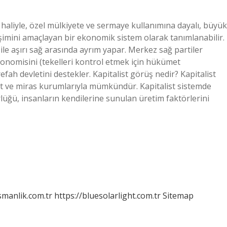
 haliyle, özel mülkiyete ve sermaye kullanımına dayalı, büyük
işimini amaçlayan bir ekonomik sistem olarak tanımlanabilir.
ile aşırı sağ arasında ayrım yapar. Merkez sağ partiler
ekonomisini (tekelleri kontrol etmek için hükümet
refah devletini destekler. Kapitalist görüş nedir? Kapitalist
iyet ve miras kurumlarıyla mümkündür. Kapitalist sistemde
rlüğü, insanların kendilerine sunulan üretim faktörlerini
smanlik.com.tr
https://bluesolarlight.com.tr
Sitemap