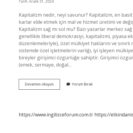
Tarih: Aralık 31, 2024
Kapitalizm nedir, neyi savunur? Kapitalizm, en basit
karlar elde etmek için mal ve hizmet üretimi ve değ
Kapitalizm sağ mı sol mu? Bazı yazarlar merkez sağ 
genellikle liberal demokrasiyi, kapitalizmi, piyasa 
düzenlemeleriyle), özel mülkiyet haklarını ve sınırlı 
sistemde özel işletmelerin varlığı, iyi işleyen mülk
bireyler girişimci özgürlüğe sahiptir. Girişimci özgü
(emek, sermaye, doğal…
Kapitalizm
Devamını okuyun
Yorum Bırak
Hangi
Ideoloji
https://www.ingilizceforum.com.tr
https://etkindani