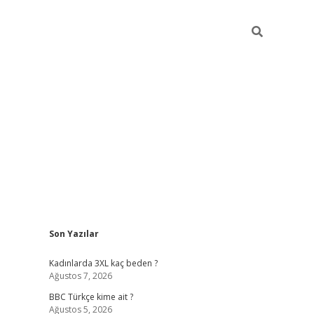
Sidebar
Son Yazılar
vdcasino g
Kadınlarda 3XL kaç beden ?
Ağustos 7, 2026
BBC Türkçe kime ait ?
Ağustos 5, 2026