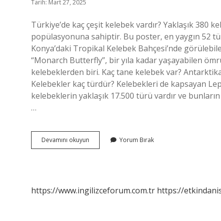
Tarih: Mart 27, 2025
Türkiye’de kaç çeşit kelebek vardır? Yaklaşık 380 k
popülasyonuna sahiptir. Bu poster, en yaygın 52 tü
Konya’daki Tropikal Kelebek Bahçesi’nde görülebil
“Monarch Butterfly”, bir yıla kadar yaşayabilen ömr
kelebeklerden biri. Kaç tane kelebek var? Antarktik
Kelebekler kaç türdür? Kelebekleri de kapsayan Lepi
kelebeklerin yaklaşık 17.500 türü vardır ve bunları
…
Türkiyede
Devamını okuyun
Yorum Bırak
Kaç
Tür
Kelebek
Var
https://www.ingilizceforum.com.tr
https://etkindani