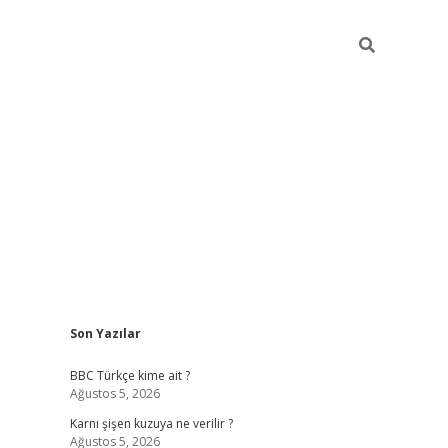
Sidebar
Son Yazılar
vdcasino g
BBC Türkçe kime ait ?
Ağustos 5, 2026
Karnı şişen kuzuya ne verilir ?
Ağustos 5, 2026