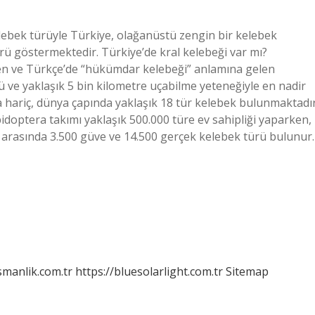
elebek türüyle Türkiye, olağanüstü zengin bir kelebek
rü göstermektedir. Türkiye’de kral kelebeği var mı?
en ve Türkçe’de “hükümdar kelebeği” anlamına gelen
ü ve yaklaşık 5 bin kilometre uçabilme yeteneğiyle en nadir
a hariç, dünya çapında yaklaşık 18 tür kelebek bulunmaktadır
doptera takımı yaklaşık 500.000 türe ev sahipliği yaparken,
n arasında 3.500 güve ve 14.500 gerçek kelebek türü bulunur.
smanlik.com.tr
https://bluesolarlight.com.tr
Sitemap