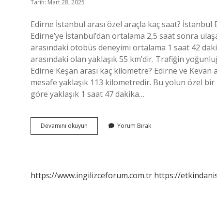
Tarih: Mart 28, 2025
Edirne İstanbul arası özel araçla kaç saat? İstanbul 
Edirne’ye İstanbul’dan ortalama 2,5 saat sonra ulaşab
arasındaki otobüs deneyimi ortalama 1 saat 42 dakika 
arasındaki olan yaklaşık 55 km’dir. Trafiğin yoğunl
Edirne Keşan arası kaç kilometre? Edirne ve Kevan 
mesafe yaklaşık 113 kilometredir. Bu yolun özel bir 
göre yaklaşık 1 saat 47 dakika…
Vize
Devamını okuyun
Yorum Bırak
Edirne
Arası
Kaç
Km
https://www.ingilizceforum.com.tr
https://etkindani