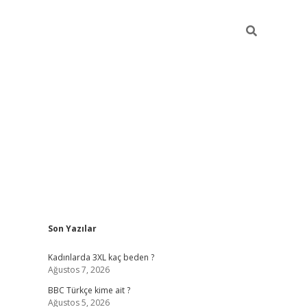
Sidebar
Son Yazılar
vdcasino 
Kadınlarda 3XL kaç beden ?
Ağustos 7, 2026
BBC Türkçe kime ait ?
Ağustos 5, 2026