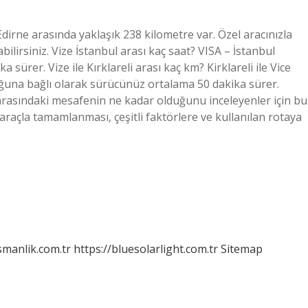
Edirne arasında yaklaşık 238 kilometre var. Özel aracınızla
ilirsiniz. Vize İstanbul arası kaç saat? VISA – İstanbul
sürer. Vize ile Kırklareli arası kaç km? Kirklareli ile Vice
uğuna bağlı olarak sürücünüz ortalama 50 dakika sürer.
arasındaki mesafenin ne kadar olduğunu inceleyenler için bu
araçla tamamlanması, çeşitli faktörlere ve kullanılan rotaya
smanlik.com.tr
https://bluesolarlight.com.tr
Sitemap