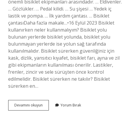
önemli bisiklet ekipmanları arasındadır. … Eldivenler.
… Gözlükler. … Pedal kilidi. … Su şişesi … Yedek iç
lastik ve pompa. … İlk yardım çantası. … Bisiklet
çantasıDaha fazla makale…•16 Eylül 2023 Bisiklet
kullanırken neler kullanmalıyım? Bisiklet yolu
bulunan yerlerde bisiklet yolunda, bisiklet yolu
bulunmayan yerlerde ise yolun sağ tarafında
kullanılmalıdır. Bisiklet sürerken güvenliğiniz için
kask, dizlik, yansıtıcı kıyafet, bisiklet farı, ayna ve zil
gibi ekipmanların kullanılması önerilir. Lastikler,
frenler, zincir ve sele sürüşten önce kontrol
edilmelidir. Bisiklet sürerken ne takılır? Bisiklet
sürerken en…
Bisiklet
Devamını okuyun
Yorum Bırak
Sürerken
Kullanılması
Zorunlu
Malzemeler