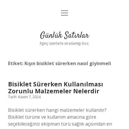
menüyü
Anasayfa
aç
Gizlilik Politikası
Günlük Satırlar
Yasal Uyarı
İlginç satırlarla sıradanlığı boz.
Hakkımızda
Etiket:
Kışın bisiklet sürerken nasıl giyinmeli
Bisiklet Sürerken Kullanılması
Zorunlu Malzemeler Nelerdir
Tarih: Kasım 7, 2024
Bisiklet sürerken hangi malzemeler kullanılır?
Bisiklet türüne ve kullanım amacına göre
seçebileceğiniz ekipman türü sağlık açısından en