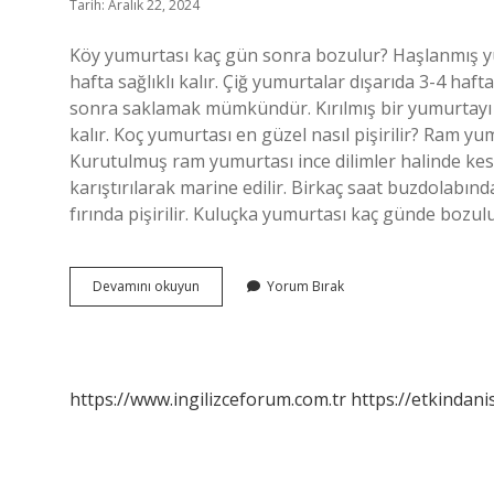
Tarih: Aralık 22, 2024
Köy yumurtası kaç gün sonra bozulur? Haşlanmış yu
hafta sağlıklı kalır. Çiğ yumurtalar dışarıda 3-4 haft
sonra saklamak mümkündür. Kırılmış bir yumurtayı
kalır. Koç yumurtası en güzel nasıl pişirilir? Ram y
Kurutulmuş ram yumurtası ince dilimler halinde kesil
karıştırılarak marine edilir. Birkaç saat buzdolabı
fırında pişirilir. Kuluçka yumurtası kaç günde bozu
Koç
Devamını okuyun
Yorum Bırak
Yumurtası
Kaç
Günde
Bozulur
https://www.ingilizceforum.com.tr
https://etkindani