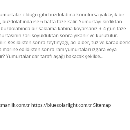
murtalar olduğu gibi buzdolabına konulursa yaklaşık bir
a, buzdolabında ise 6 hafta taze kalır. Yumurtayı kırdıktan
 buzdolabında bir saklama kabına koyarsanız 3-4 gün taze
umurtasının zarı soyulduktan sonra yıkanır ve kurutulur.
ir. Kesildikten sonra zeytinyağı, acı biber, tuz ve karabiberl
nda marine edildikten sonra ram yumurtaları ızgara veya
lur? Yumurtalar dar tarafı aşağı bakacak şekilde…
smanlik.com.tr
https://bluesolarlight.com.tr
Sitemap