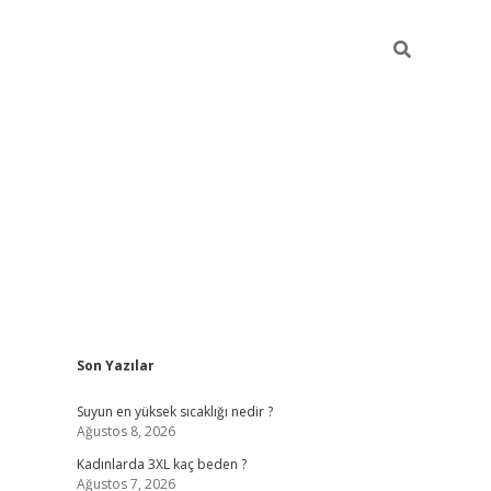
Sidebar
Son Yazılar
vdcasino g
Suyun en yüksek sıcaklığı nedir ?
Ağustos 8, 2026
Kadınlarda 3XL kaç beden ?
Ağustos 7, 2026