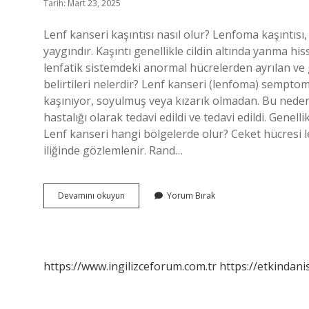
Tarih: Mart 23, 2025
Lenf kanseri kaşıntısı nasıl olur? Lenfoma kaşıntısı,
yaygındır. Kaşıntı genellikle cildin altında yanma his
lenfatik sistemdeki anormal hücrelerden ayrılan ve 
belirtileri nelerdir? Lenf kanseri (lenfoma) semptoml
kaşınıyor, soyulmuş veya kızarık olmadan. Bu neden
hastalığı olarak tedavi edildi ve tedavi edildi. Gene
Lenf kanseri hangi bölgelerde olur? Ceket hücresi 
iliğinde gözlemlenir. Rand…
Lenf
Devamını okuyun
Yorum Bırak
Kanserinde
Kaşıntı
Nerelerde
Olur
https://www.ingilizceforum.com.tr
https://etkindani