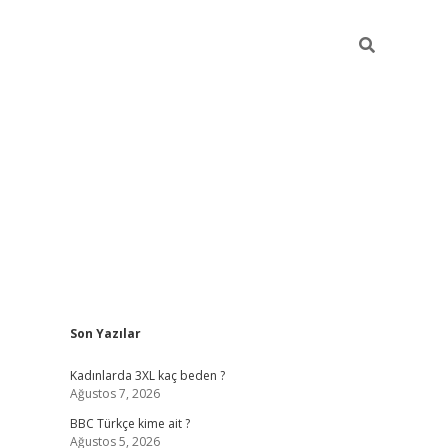
Sidebar
Son Yazılar
vdcasino g
Kadınlarda 3XL kaç beden ?
Ağustos 7, 2026
BBC Türkçe kime ait ?
Ağustos 5, 2026