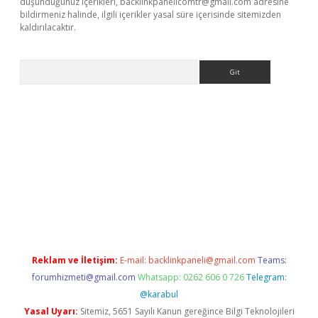
düşündüğünüz içerikleri,
backlinkpanelicomtr@gmail.com
adresine
bildirmeniz halinde, ilgili içerikler yasal süre içerisinde sitemizden
kaldırılacaktır.
Arama
dcasino giriş
Reklam ve İletişim:
E-mail:
backlinkpaneli@gmail.com
Teams:
forumhizmeti@gmail.com
Whatsapp: 0262 606 0 726
Telegram:
@karabul
Yasal Uyarı:
Sitemiz, 5651 Sayılı Kanun gereğince Bilgi Teknolojileri