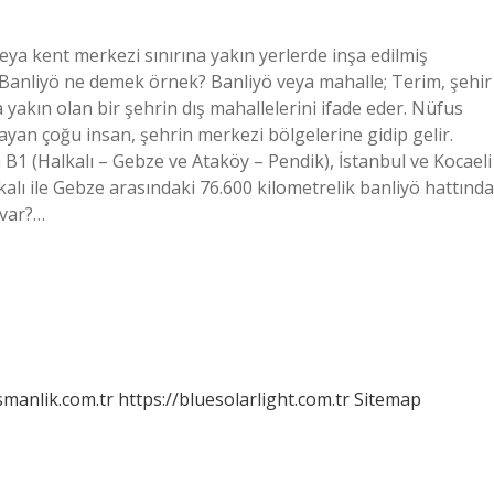
a kent merkezi sınırına yakın yerlerde inşa edilmiş
 Banliyö ne demek örnek? Banliyö veya mahalle; Terim, şehir
a yakın olan bir şehrin dış mahallelerini ifade eder. Nüfus
an çoğu insan, şehrin merkezi bölgelerine gidip gelir.
1 (Halkalı – Gebze ve Ataköy – Pendik), İstanbul ve Kocaeli
lkalı ile Gebze arasındaki 76.600 kilometrelik banliyö hattında
 var?…
smanlik.com.tr
https://bluesolarlight.com.tr
Sitemap