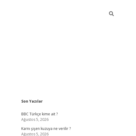
Sidebar
Son Yazılar
vdcasino g
BBC Türkçe kime ait ?
Ağustos 5, 2026
Karnı şişen kuzuya ne verilir ?
Ağustos 5, 2026