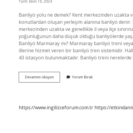
Tarih: Ekim 16, 2024
Banliyö yolu ne demek? Kent merkezinden uzakta vey
konutlardan oluşan yerleşim alanına banliyö denir.
merkezinden uzakta ve genellikle il veya ilçe sınırın
yoğunluğunun daha düşük olduğu banliyölerde yaşay
Banliyö Marmaray mı? Marmaray banliyö treni veya B
illerine hizmet veren bir banliyö tren sistemidir. Ha
43 istasyon bulunmaktadır. Banliyö treni nerelerde
Banliyö
Devamını okuyun
Yorum Bırak
Ulaşım
Ne
Demek
https://www.ingilizceforum.com.tr
https://etkindani