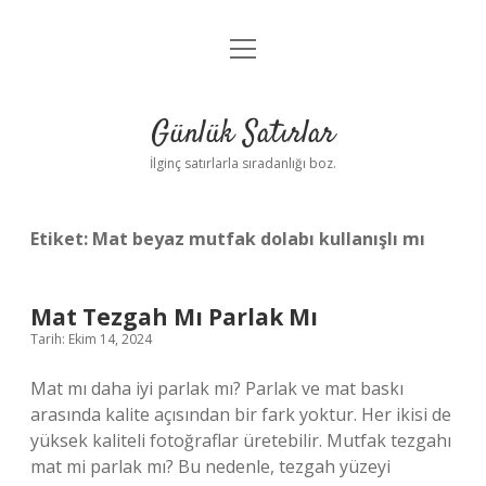
menüyü
Anasayfa
aç
Gizlilik Politikası
Günlük Satırlar
Yasal Uyarı
İlginç satırlarla sıradanlığı boz.
Hakkımızda
Etiket:
Mat beyaz mutfak dolabı kullanışlı mı
Mat Tezgah Mı Parlak Mı
Tarih: Ekim 14, 2024
Mat mı daha iyi parlak mı? Parlak ve mat baskı
arasında kalite açısından bir fark yoktur. Her ikisi de
yüksek kaliteli fotoğraflar üretebilir. Mutfak tezgahı
mat mi parlak mı? Bu nedenle, tezgah yüzeyi