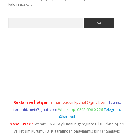
kaldırılacaktır.
Arama
dcasino giriş
Reklam ve İletişim:
E-mail:
backlinkpaneli@gmail.com
Teams:
forumhizmeti@gmail.com
Whatsapp: 0262 606 0 726
Telegram:
@karabul
Yasal Uyarı:
Sitemiz, 5651 Sayılı Kanun gereğince Bilgi Teknolojileri
ve İletişim Kurumu (BTK) tarafından onaylanmış bir Yer Sağlayıcı