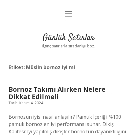
menüyü
Anasayfa
aç
Gizlilik Politikası
Günlük Satırlar
Yasal Uyarı
İlginç satırlarla sıradanlığı boz.
Hakkımızda
Etiket:
Müslin bornoz iyi mi
Bornoz Takımı Alırken Nelere
Dikkat Edilmeli
Tarih: Kasım 4, 2024
Bornozun iyisi nasıl anlaşılır? Pamuk İçeriği: %100
pamuk bornoz en iyi performansı sunar. Dikiş
Kalitesi: İyi yapılmış dikişler bornozun dayanıklılığını