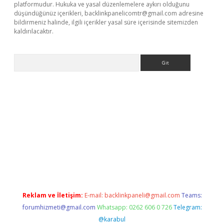
platformudur. Hukuka ve yasal düzenlemelere aykırı olduğunu
düşündüğünüz içerikleri,
backlinkpanelicomtr@gmail.com
adresine
bildirmeniz halinde, ilgili içerikler yasal süre içerisinde sitemizden
kaldırılacaktır.
Arama
dcasino giriş
Reklam ve İletişim:
E-mail:
backlinkpaneli@gmail.com
Teams:
forumhizmeti@gmail.com
Whatsapp: 0262 606 0 726
Telegram:
@karabul