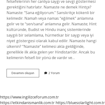
felsefelerinin her canlıya saygı ve sevgi göstermesi
gerektiğini hatırlatır. Namaste ne demek Hintçe?
Namaste: “Sana eğiliyorum.” Sanskritçe kökenli bir
kelimedir. Namah veya namas “eğilmek” anlamına
gelir ve te “sen/sana” anlamına gelir. Namaste; Hint
kültüründe, Budist ve Hindu inanç sistemlerinde
saygılı bir selamlama, hürmetkar bir saygı veya iyi
niyet göstergesi olarak kabul edilir. Namaste hangi
ülkenin? “Namaste” kelimesi akla geldiğinde,
genellikle ilk akla gelen yer Hindistan’dır. Ancak bu
kelimenin felsefi bir yönü de vardır ve…
Namaste
Devamını okuyun
2 Yorum
India
Ne
Demek
https://www.ingilizceforum.com.tr
https://etkindanismanlik.com.tr
https://bluesolarlight.com.tr