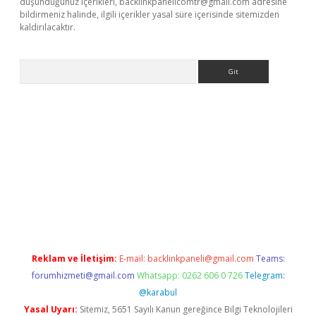
düşündüğünüz içerikleri,
backlinkpanelicomtr@gmail.com
adresine
bildirmeniz halinde, ilgili içerikler yasal süre içerisinde sitemizden
kaldırılacaktır.
Arama
dcasino giriş
Reklam ve İletişim:
E-mail:
backlinkpaneli@gmail.com
Teams:
forumhizmeti@gmail.com
Whatsapp: 0262 606 0 726
Telegram:
@karabul
Yasal Uyarı:
Sitemiz, 5651 Sayılı Kanun gereğince Bilgi Teknolojileri