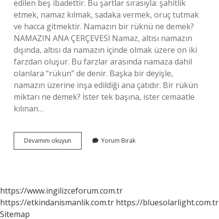
edilen beş ibadettir. Bu şartlar sırasıyla: şahitlik
etmek, namaz kılmak, sadaka vermek, oruç tutmak
ve hacca gitmektir. Namazın bir rüknü ne demek?
NAMAZIN ANA ÇERÇEVESİ Namaz, altısı namazın
dışında, altısı da namazın içinde olmak üzere on iki
farzdan oluşur. Bu farzlar arasında namaza dahil
olanlara “rükün” de denir. Başka bir deyişle,
namazın üzerine inşa edildiği ana çatıdır. Bir rükün
miktarı ne demek? İster tek başına, ister cemaatle
kılınan…
Dinde
Devamını okuyun
Yorum Bırak
Rükün
Ne
Demek
https://www.ingilizceforum.com.tr
https://etkindanismanlik.com.tr
https://bluesolarlight.com.tr
Sitemap