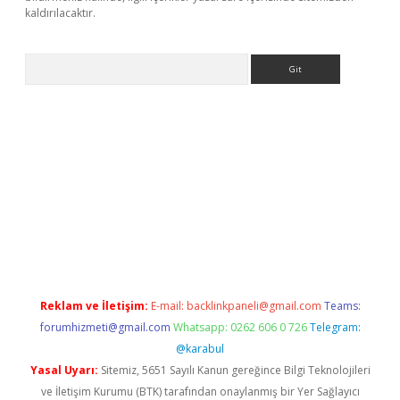
kaldırılacaktır.
Arama
dcasino giriş
Reklam ve İletişim:
E-mail:
backlinkpaneli@gmail.com
Teams:
forumhizmeti@gmail.com
Whatsapp: 0262 606 0 726
Telegram:
@karabul
Yasal Uyarı:
Sitemiz, 5651 Sayılı Kanun gereğince Bilgi Teknolojileri
ve İletişim Kurumu (BTK) tarafından onaylanmış bir Yer Sağlayıcı