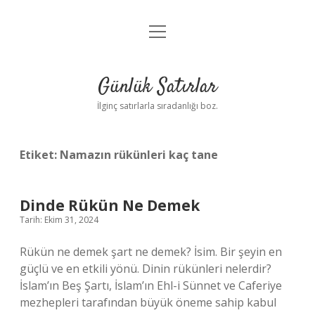
menüyü
Anasayfa
aç
Gizlilik Politikası
Günlük Satırlar
Yasal Uyarı
İlginç satırlarla sıradanlığı boz.
Hakkımızda
Etiket:
Namazın rükünleri kaç tane
Dinde Rükün Ne Demek
Tarih: Ekim 31, 2024
Rükün ne demek şart ne demek? İsim. Bir şeyin en
güçlü ve en etkili yönü. Dinin rükünleri nelerdir?
İslam’ın Beş Şartı, İslam’ın Ehl-i Sünnet ve Caferiye
mezhepleri tarafından büyük öneme sahip kabul