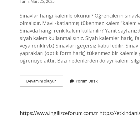
Tarih: Mart 25, 2025
Sınavlar hangi kalemle okunur? Öğrencilerin sınavl
olmalıdır. Mavi -katlanmış tükenmez kalem “kalem ve 
Sınavda hangi renk kalem kullanılır? Yanıt sayfanızd
siyah kalem kullanmalısınız. Siyah kalemler hariç, 
veya renkli vb.) Sınavları geçersiz kabul edilir. Sı
yaprakları (optik form hariç) tükenmez bir kalemle
öğrenciye aittir. Bazı nedenlerden dolayı kalem, silgi
Sınavda
Devamını okuyun
Yorum Bırak
Hangi
Kalem
Kullanılır
https://www.ingilizceforum.com.tr
https://etkindani