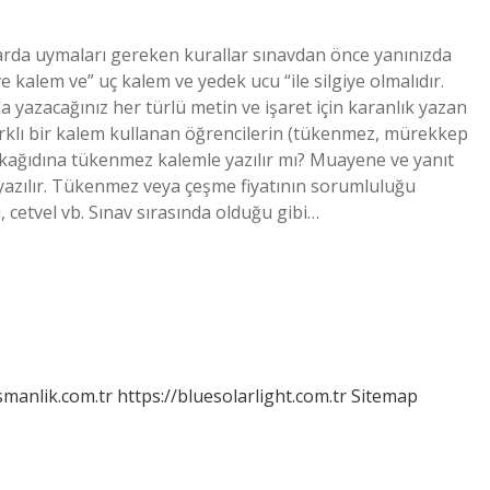
arda uymaları gereken kurallar sınavdan önce yanınızda
kalem ve” uç kalem ve yedek ucu “ile silgiye olmalıdır.
a yazacağınız her türlü metin ve işaret için karanlık yazan
farklı bir kalem kullanan öğrencilerin (tükenmez, mürekkep
nav kağıdına tükenmez kalemle yazılır mı? Muayene ve yanıt
 yazılır. Tükenmez veya çeşme fiyatının sorumluluğu
, cetvel vb. Sınav sırasında olduğu gibi…
smanlik.com.tr
https://bluesolarlight.com.tr
Sitemap