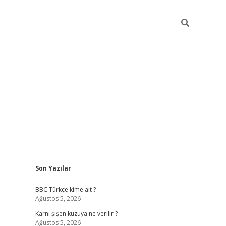
Sidebar
Son Yazılar
vdcasino g
BBC Türkçe kime ait ?
Ağustos 5, 2026
Karnı şişen kuzuya ne verilir ?
Ağustos 5, 2026