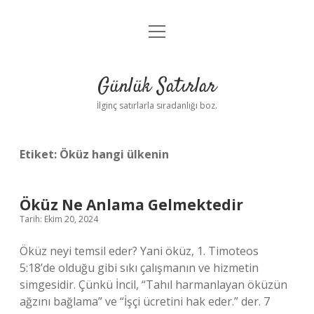
menüyü
Anasayfa
aç
Gizlilik Politikası
Günlük Satırlar
Yasal Uyarı
İlginç satırlarla sıradanlığı boz.
Hakkımızda
Etiket:
Öküz hangi ülkenin
Öküz Ne Anlama Gelmektedir
Tarih: Ekim 20, 2024
Öküz neyi temsil eder? Yani öküz, 1. Timoteos
5:18’de olduğu gibi sıkı çalışmanın ve hizmetin
simgesidir. Çünkü İncil, “Tahıl harmanlayan öküzün
ağzını bağlama” ve “İşçi ücretini hak eder.” der. 7