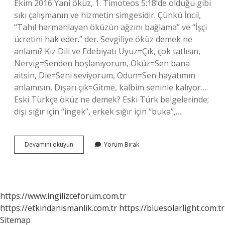
Ekim 2016 Yani öküz, 1. Timoteos 5:18’de olduğu gibi
sıkı çalışmanın ve hizmetin simgesidir. Çünkü İncil,
“Tahıl harmanlayan öküzün ağzını bağlama” ve “İşçi
ücretini hak eder.” der. Sevgiliye öküz demek ne
anlamı? Kız Dili ve Edebiyatı Uyuz=Çık, çok tatlısın,
Nervig=Senden hoşlanıyorum, Öküz=Sen bana
aitsin, Die=Seni seviyorum, Odun=Sen hayatımın
anlamısın, Dışarı çık=Gitme, kalbim seninle kalıyor….
Eski Türkçe öküz ne demek? Eski Türk belgelerinde;
dişi sığır için “ingek”, erkek sığır için “buka”,…
Öküz
Devamını okuyun
Yorum Bırak
Ne
Anlama
Gelmektedir
https://www.ingilizceforum.com.tr
https://etkindanismanlik.com.tr
https://bluesolarlight.com.tr
Sitemap