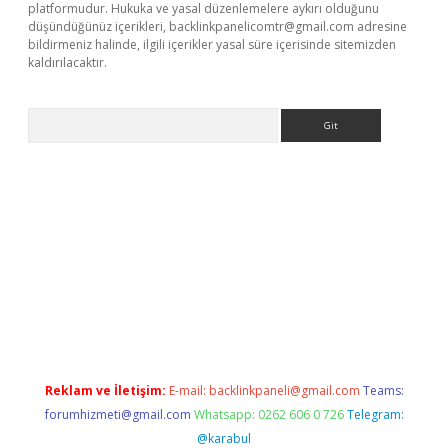
platformudur. Hukuka ve yasal düzenlemelere aykırı olduğunu
düşündüğünüz içerikleri,
backlinkpanelicomtr@gmail.com
adresine
bildirmeniz halinde, ilgili içerikler yasal süre içerisinde sitemizden
kaldırılacaktır.
Arama
dcasino giriş
Reklam ve İletişim:
E-mail:
backlinkpaneli@gmail.com
Teams:
forumhizmeti@gmail.com
Whatsapp: 0262 606 0 726
Telegram:
@karabul