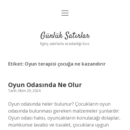
menüyü
Anasayfa
aç
Gizlilik Politikası
Günlük Satırlar
Yasal Uyarı
İlginç satırlarla sıradanlığı boz.
Hakkımızda
Etiket:
Oyun terapisi çocuğa ne kazandırır
Oyun Odasında Ne Olur
Tarih: Ekim 29, 2024
Oyun odasında neler bulunur? Çocukların oyun
odasında bulunması gereken malzemeler şunlardır:
Oyun odası halısı, oyuncakların konulacağı dolaplar,
mümkünse lavabo ve tuvalet, çocuklara uygun