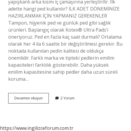
yapışkanlı arka kısmı iç çamaşırına yerleştirilir. Ilk
adette hangi ped kullanılır? İLK ADET DÖNEMİNİZE
HAZIRLANMAK İÇİN YAPMANIZ GEREKENLER
Tampon, hijyenik ped ve günlük ped gibi sağlık
ürünleri. Başlangıç ​​olarak Kotex® Ultra Pads’i
öneriyoruz. Ped en fazla kaç saat durmalı? Ortalama
olarak her 4 ila 6 saatte bir değiştirilmesi gerekir. Bu
noktada kullanılan pedin kalitesi de oldukça
önemlidir. Farklı marka ve tipteki pedlerin emilim
kapasiteleri farklılık gösterebilir. Daha yüksek
emilim kapasitesine sahip pedler daha uzun süreli
koruma…
Kadın
Devamını okuyun
2 Yorum
Pedi
Nasıl
Takılır
https://www.ingilizceforum.com.tr