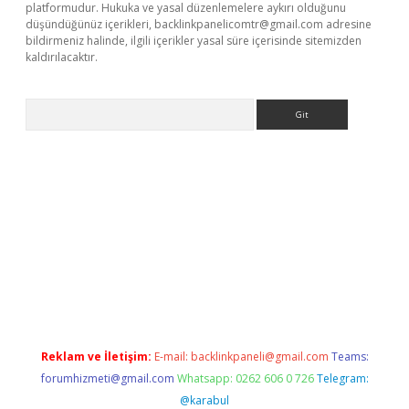
platformudur. Hukuka ve yasal düzenlemelere aykırı olduğunu
düşündüğünüz içerikleri,
backlinkpanelicomtr@gmail.com
adresine
bildirmeniz halinde, ilgili içerikler yasal süre içerisinde sitemizden
kaldırılacaktır.
Arama
dcasino giriş
Reklam ve İletişim:
E-mail:
backlinkpaneli@gmail.com
Teams:
forumhizmeti@gmail.com
Whatsapp: 0262 606 0 726
Telegram:
@karabul