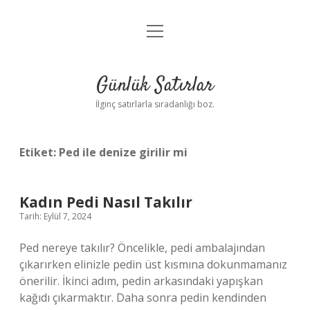
menüyü
Anasayfa
aç
Gizlilik Politikası
Günlük Satırlar
Yasal Uyarı
İlginç satırlarla sıradanlığı boz.
Hakkımızda
Etiket:
Ped ile denize girilir mi
Kadın Pedi Nasıl Takılır
Tarih: Eylül 7, 2024
Ped nereye takılır? Öncelikle, pedi ambalajından
çıkarırken elinizle pedin üst kısmına dokunmamanız
önerilir. İkinci adım, pedin arkasındaki yapışkan
kağıdı çıkarmaktır. Daha sonra pedin kendinden