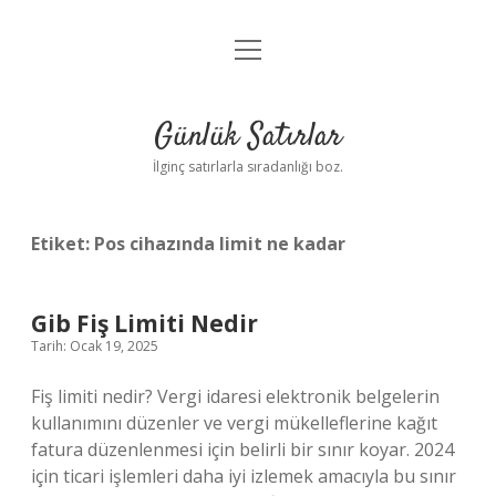
menüyü
Anasayfa
aç
Gizlilik Politikası
Günlük Satırlar
Yasal Uyarı
İlginç satırlarla sıradanlığı boz.
Hakkımızda
Etiket:
Pos cihazında limit ne kadar
Gib Fiş Limiti Nedir
Tarih: Ocak 19, 2025
Fiş limiti nedir? Vergi idaresi elektronik belgelerin
kullanımını düzenler ve vergi mükelleflerine kağıt
fatura düzenlenmesi için belirli bir sınır koyar. 2024
için ticari işlemleri daha iyi izlemek amacıyla bu sınır