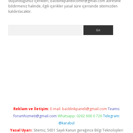
düşündüğünüz içerikleri,
backlinkpanelicomtr@gmail.com
adresine
bildirmeniz halinde, ilgili içerikler yasal süre içerisinde sitemizden
kaldırılacaktır.
Arama
dcasino giriş
Reklam ve İletişim:
E-mail:
backlinkpaneli@gmail.com
Teams:
forumhizmeti@gmail.com
Whatsapp: 0262 606 0 726
Telegram:
@karabul
Yasal Uyarı:
Sitemiz, 5651 Sayılı Kanun gereğince Bilgi Teknolojileri