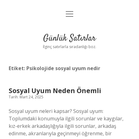
menüyü
Anasayfa
aç
Gizlilik Politikası
Günlük Satırlar
Yasal Uyarı
İlginç satırlarla sıradanlığı boz.
Hakkımızda
Etiket:
Psikolojide sosyal uyum nedir
Sosyal Uyum Neden Önemli
Tarih: Mart 24, 2025
Sosyal uyum neleri kapsar? Sosyal uyum:
Toplumdaki konumuyla ilgili sorunlar ve kaygılar,
kız-erkek arkadaşlığıyla ilgili sorunlar, arkadaş
edinme, akranlarıyla geçinmeyi öğrenme, bir