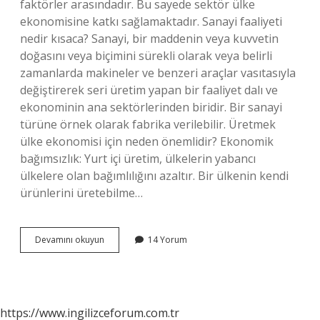
faktörler arasındadır. Bu sayede sektör ülke
ekonomisine katkı sağlamaktadır. Sanayi faaliyeti
nedir kısaca? Sanayi, bir maddenin veya kuvvetin
doğasını veya biçimini sürekli olarak veya belirli
zamanlarda makineler ve benzeri araçlar vasıtasıyla
değiştirerek seri üretim yapan bir faaliyet dalı ve
ekonominin ana sektörlerinden biridir. Bir sanayi
türüne örnek olarak fabrika verilebilir. Üretmek
ülke ekonomisi için neden önemlidir? Ekonomik
bağımsızlık: Yurt içi üretim, ülkelerin yabancı
ülkelere olan bağımlılığını azaltır. Bir ülkenin kendi
ürünlerini üretebilme…
Sanayinin
Devamını okuyun
14 Yorum
Ekonomiye
Katkısı
Nedir
https://www.ingilizceforum.com.tr