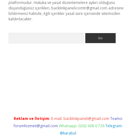
platformudur. Hukuka ve yasal düzenlemelere aykırı olduğunu
düşündüğünüz içerikleri,
backlinkpanelicomtr@gmail.com
adresine
bildirmeniz halinde, ilgili içerikler yasal süre içerisinde sitemizden
kaldırılacaktır.
Arama
dcasino giriş
Reklam ve İletişim:
E-mail:
backlinkpaneli@gmail.com
Teams:
forumhizmeti@gmail.com
Whatsapp: 0262 606 0 726
Telegram:
@karabul