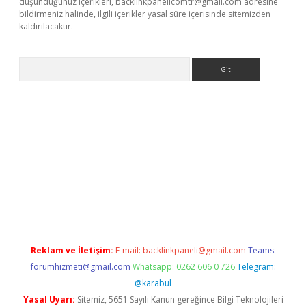
düşündüğünüz içerikleri,
backlinkpanelicomtr@gmail.com
adresine
bildirmeniz halinde, ilgili içerikler yasal süre içerisinde sitemizden
kaldırılacaktır.
Arama
sino giriş
Reklam ve İletişim:
E-mail:
backlinkpaneli@gmail.com
Teams:
forumhizmeti@gmail.com
Whatsapp: 0262 606 0 726
Telegram:
@karabul
Yasal Uyarı:
Sitemiz, 5651 Sayılı Kanun gereğince Bilgi Teknolojileri