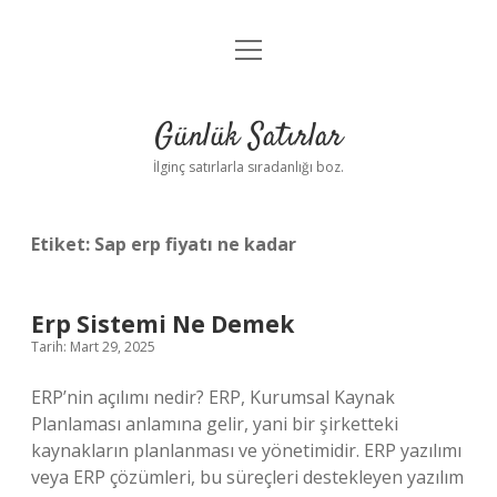
menüyü
Anasayfa
aç
Gizlilik Politikası
Günlük Satırlar
Yasal Uyarı
İlginç satırlarla sıradanlığı boz.
Hakkımızda
Etiket:
Sap erp fiyatı ne kadar
Erp Sistemi Ne Demek
Tarih: Mart 29, 2025
ERP’nin açılımı nedir? ERP, Kurumsal Kaynak
Planlaması anlamına gelir, yani bir şirketteki
kaynakların planlanması ve yönetimidir. ERP yazılımı
veya ERP çözümleri, bu süreçleri destekleyen yazılım