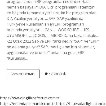
programlarıdır. ERP programları nelerdir? Hadi
hemen başlayalım.DIA. ERP programları listemizin
en başında tamamen yerli üretim bir program olan
DİA Yazılım yer alıyor. … SAP. SAP yazılımı da
Türkiye’de kullanılan en iyi ERP programları
arasında yer alıyor. … CAN. … WORKCUBE. … IFS. …
UYUMSOFT. … LOGOS. … MICRO.Daha fazla makale…
•22 Ocak 2022 Sap ve ERP farkı nedir? “SAP” ve “ERP”
ne anlama geliyor? SAP, “veri işleme için sistemler,
uygulamalar ve ürünler” anlamına gelir. ERP,
“Kurumsal…
Erp
Devamını okuyun
Yorum Bırak
Sistemi
Ne
Demek
https://www.ingilizceforum.com.tr
https://etkindanismanlik.com.tr
https://bluesolarlight.com.tr