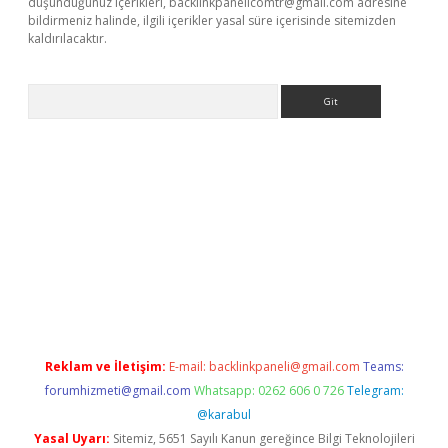
düşündüğünüz içerikleri,
backlinkpanelicomtr@gmail.com
adresine
bildirmeniz halinde, ilgili içerikler yasal süre içerisinde sitemizden
kaldırılacaktır.
Arama
dcasino giriş
Reklam ve İletişim:
E-mail:
backlinkpaneli@gmail.com
Teams:
forumhizmeti@gmail.com
Whatsapp: 0262 606 0 726
Telegram:
@karabul
Yasal Uyarı:
Sitemiz, 5651 Sayılı Kanun gereğince Bilgi Teknolojileri