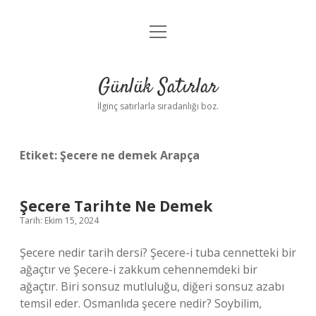
menüyü
Anasayfa
aç
Gizlilik Politikası
Günlük Satırlar
Yasal Uyarı
İlginç satırlarla sıradanlığı boz.
Hakkımızda
Etiket:
Şecere ne demek Arapça
Şecere Tarihte Ne Demek
Tarih: Ekim 15, 2024
Şecere nedir tarih dersi? Şecere-i tuba cennetteki bir
ağaçtır ve Şecere-i zakkum cehennemdeki bir
ağaçtır. Biri sonsuz mutluluğu, diğeri sonsuz azabı
temsil eder. Osmanlıda şecere nedir? Soybilim,