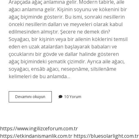
Arapçada ağaç anlamına gelir. Modern tabirle, aile
ağacı anlamına gelir. Kişinin soyunu ve kökenini bir
ağaç biçiminde gösterir. Bu ismi, sonraki nesillerin
önceki nesillerin dalları ve meyveleri olarak kabul
edilmesinden almıştır. Şecere ne demek din?
Soyağacı, bir kişinin veya bir ailenin köklerini temsil
eden en uzak atalardan başlayarak babaları ve
çocuklarını bir gövde ve dallar halinde gösteren
ağaç biçimindeki şematik çizimdir. Ayrıca aile ağacı,
soyağacı, ensâb ağacı, nesepnâme, silsilenâme
kelimeleri de bu anlamda…
Şecere
Devamını okuyun
10 Yorum
Tarihte
Ne
Demek
https://www.ingilizceforum.com.tr
https://etkindanismanlik.com.tr
https://bluesolarlight.com.tr