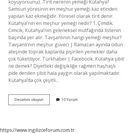
koyuyorsunuz. Tirit nerenin yemeği Kütahya?
Samsun yöresinin en meşhur yemeği kaz etinden
yapılan kaz ekmeğidir. Yöresel olarak tirit denir.
Kütahya’nın en meşhur yemeği nedir? 1. Çimdik.
Cimcik, Kütahya’nın geleneksel mutfağında listenin
başında yer alır. Tavşanlının hangi yemeği meşhur?
Tavşanlı’nın meşhur güveci | Ramazan ayında odun
ateşinde toprak kaplarda pişirilen yemekler daha
çok tüketiliyor. Türkhaber | Facebook. Kütahya şibit
ne demek? Diyetteki değişikliğe rağmen haşhaşlı
pide denilen şibit hala yaygın olarak yapılmaktadır.
Kütahya’da çok çeşitli…
Şibit
Devamını okuyun
10 Yorum
Nerenin
Yemeğidir
https://www.ingilizceforum.com.tr