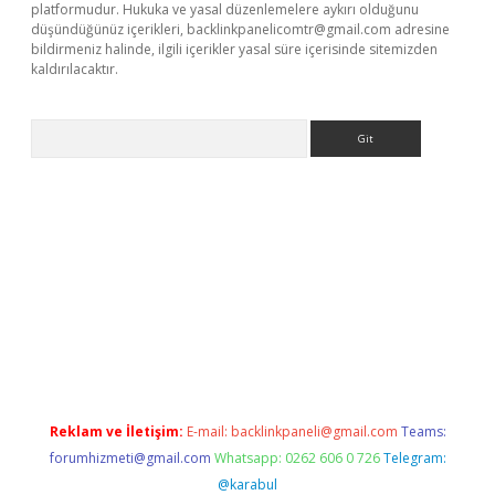
platformudur. Hukuka ve yasal düzenlemelere aykırı olduğunu
düşündüğünüz içerikleri,
backlinkpanelicomtr@gmail.com
adresine
bildirmeniz halinde, ilgili içerikler yasal süre içerisinde sitemizden
kaldırılacaktır.
Arama
dcasino giriş
Reklam ve İletişim:
E-mail:
backlinkpaneli@gmail.com
Teams:
forumhizmeti@gmail.com
Whatsapp: 0262 606 0 726
Telegram:
@karabul