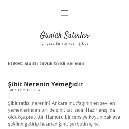
menüyü
Anasayfa
aç
Gizlilik Politikası
Günlük Satırlar
Yasal Uyarı
İlginç satırlarla sıradanlığı boz.
Hakkımızda
Etiket:
Şibitli tavuk tiridi nerenin
Şibit Nerenin Yemeğidir
Tarih: Ekim 15, 2024
Şibit tatlısı nerenin? Ankara mutfağının en sevilen
yemeklerinden biri de şibit tatlısıdır. Hazırlanışı da
oldukça pratiktir. Hamuru bir tepsiye koyup baklava
şekline getirip hazırladığınız şerbetin içine