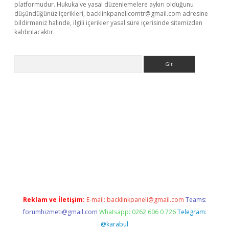
platformudur. Hukuka ve yasal düzenlemelere aykırı olduğunu
düşündüğünüz içerikleri,
backlinkpanelicomtr@gmail.com
adresine
bildirmeniz halinde, ilgili içerikler yasal süre içerisinde sitemizden
kaldırılacaktır.
Arama
dcasino giriş
Reklam ve İletişim:
E-mail:
backlinkpaneli@gmail.com
Teams:
forumhizmeti@gmail.com
Whatsapp: 0262 606 0 726
Telegram:
@karabul