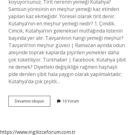
koyuyorsunuz. Tirit nerenin yemeği Kütahya?
Samsun yöresinin en meşhur yemeği kaz etinden
yapılan kaz ekmeğidir. Yöresel olarak tirit denir.
Kütahya’nın en meşhur yemeği nedir? 1. Çimdik.
Cimcik, Kütahya’nın geleneksel mutfağında listenin
başında yer alır. Tavşanlının hangi yemeği meşhur?
Tavşanlı’nın meşhur güveci | Ramazan ayında odun
ateşinde toprak kaplarda pişirilen yemekler daha
çok tüketiliyor. Türkhaber | Facebook. Kütahya şibit
ne demek? Diyetteki değişikliğe rağmen haşhaşlı
pide denilen şibit hala yaygın olarak yapılmaktadır.
Kütahya’da çok çeşitli…
Şibit
Devamını okuyun
10 Yorum
Nerenin
Yemeğidir
https://www.ingilizceforum.com.tr