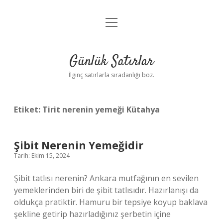
menüyü
Anasayfa
aç
Gizlilik Politikası
Günlük Satırlar
Yasal Uyarı
İlginç satırlarla sıradanlığı boz.
Hakkımızda
Etiket:
Tirit nerenin yemeği Kütahya
Şibit Nerenin Yemeğidir
Tarih: Ekim 15, 2024
Şibit tatlısı nerenin? Ankara mutfağının en sevilen
yemeklerinden biri de şibit tatlısıdır. Hazırlanışı da
oldukça pratiktir. Hamuru bir tepsiye koyup baklava
şekline getirip hazırladığınız şerbetin içine