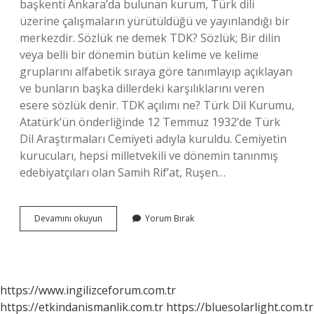
başkenti Ankara’da bulunan kurum, Türk dili
üzerine çalışmaların yürütüldüğü ve yayınlandığı bir
merkezdir. Sözlük ne demek TDK? Sözlük; Bir dilin
veya belli bir dönemin bütün kelime ve kelime
gruplarını alfabetik sıraya göre tanımlayıp açıklayan
ve bunların başka dillerdeki karşılıklarını veren
esere sözlük denir. TDK açılımı ne? Türk Dil Kurumu,
Atatürk’ün önderliğinde 12 Temmuz 1932’de Türk
Dil Araştırmaları Cemiyeti adıyla kuruldu. Cemiyetin
kurucuları, hepsi milletvekili ve dönemin tanınmış
edebiyatçıları olan Samih Rif’at, Ruşen…
Ne
Devamını okuyun
Yorum Bırak
Demek
Tdk
Sözlük
Anlamı
https://www.ingilizceforum.com.tr
https://etkindanismanlik.com.tr
https://bluesolarlight.com.tr