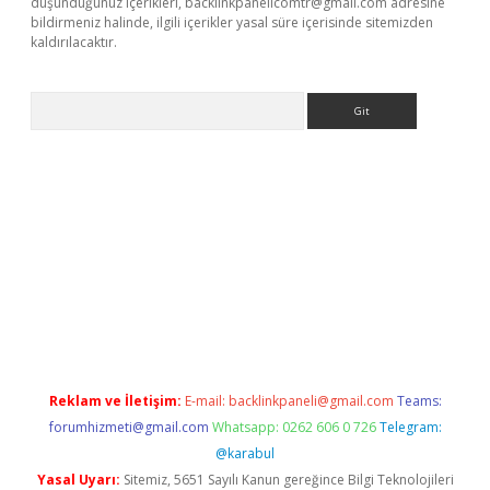
düşündüğünüz içerikleri,
backlinkpanelicomtr@gmail.com
adresine
bildirmeniz halinde, ilgili içerikler yasal süre içerisinde sitemizden
kaldırılacaktır.
Arama
dcasino giriş
Reklam ve İletişim:
E-mail:
backlinkpaneli@gmail.com
Teams:
forumhizmeti@gmail.com
Whatsapp: 0262 606 0 726
Telegram:
@karabul
Yasal Uyarı:
Sitemiz, 5651 Sayılı Kanun gereğince Bilgi Teknolojileri