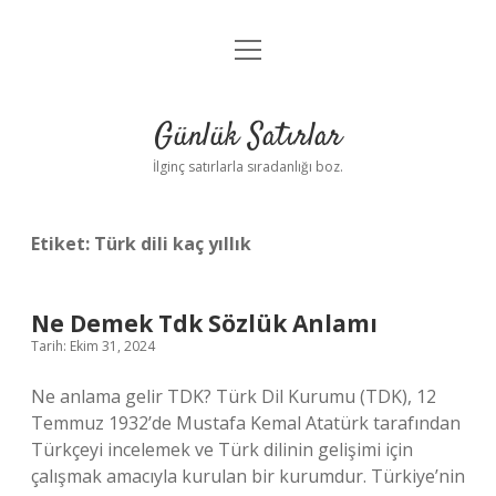
menüyü
Anasayfa
aç
Gizlilik Politikası
Günlük Satırlar
Yasal Uyarı
İlginç satırlarla sıradanlığı boz.
Hakkımızda
Etiket:
Türk dili kaç yıllık
Ne Demek Tdk Sözlük Anlamı
Tarih: Ekim 31, 2024
Ne anlama gelir TDK? Türk Dil Kurumu (TDK), 12
Temmuz 1932’de Mustafa Kemal Atatürk tarafından
Türkçeyi incelemek ve Türk dilinin gelişimi için
çalışmak amacıyla kurulan bir kurumdur. Türkiye’nin