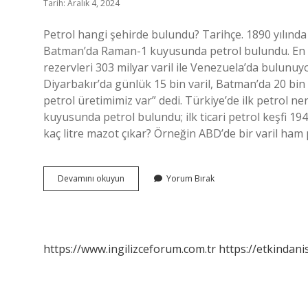
Tarih: Aralık 4, 2024
Petrol hangi şehirde bulundu? Tarihçe. 1890 yılında 
Batman’da Raman-1 kuyusunda petrol bulundu. En ç
rezervleri 303 milyar varil ile Venezuela’da bulunuy
Diyarbakır’da günlük 15 bin varil, Batman’da 20 bin 
petrol üretimimiz var” dedi. Türkiye’de ilk petrol 
kuyusunda petrol bulundu; ilk ticari petrol keşfi 19
kaç litre mazot çıkar? Örneğin ABD’de bir varil ham 
Şırnakta
Devamını okuyun
Yorum Bırak
Petrol
Nerede
Bulundu
https://www.ingilizceforum.com.tr
https://etkindani