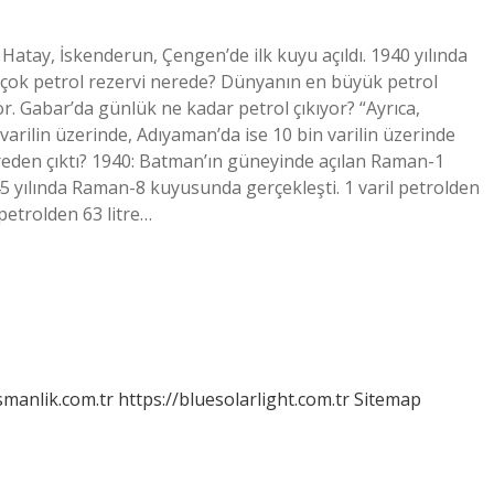
Hatay, İskenderun, Çengen’de ilk kuyu açıldı. 1940 yılında
ok petrol rezervi nerede? Dünyanın en büyük petrol
or. Gabar’da günlük ne kadar petrol çıkıyor? “Ayrıca,
varilin üzerinde, Adıyaman’da ise 10 bin varilin üzerinde
nereden çıktı? 1940: Batman’ın güneyinde açılan Raman-1
45 yılında Raman-8 kuyusunda gerçekleşti. 1 varil petrolden
petrolden 63 litre…
smanlik.com.tr
https://bluesolarlight.com.tr
Sitemap