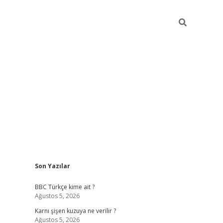
Sidebar
Son Yazılar
vdcasino g
BBC Türkçe kime ait ?
Ağustos 5, 2026
Karnı şişen kuzuya ne verilir ?
Ağustos 5, 2026