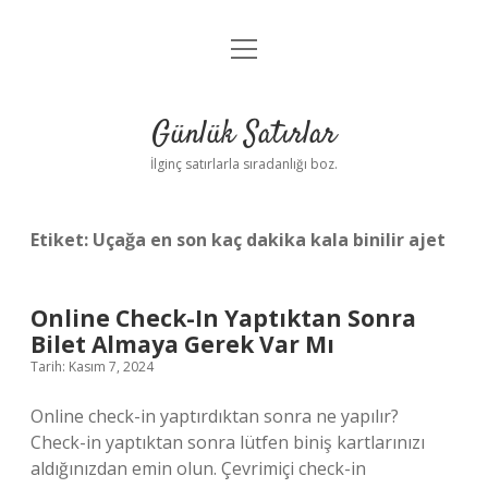
menüyü
Anasayfa
aç
Gizlilik Politikası
Günlük Satırlar
Yasal Uyarı
İlginç satırlarla sıradanlığı boz.
Hakkımızda
Etiket:
Uçağa en son kaç dakika kala binilir ajet
Online Check-In Yaptıktan Sonra
Bilet Almaya Gerek Var Mı
Tarih: Kasım 7, 2024
Online check-in yaptırdıktan sonra ne yapılır?
Check-in yaptıktan sonra lütfen biniş kartlarınızı
aldığınızdan emin olun. Çevrimiçi check-in