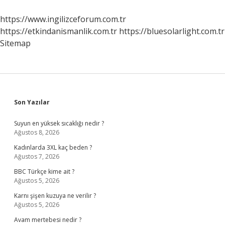
Sonra
Bilet
https://www.ingilizceforum.com.tr
Almaya
https://etkindanismanlik.com.tr
https://bluesolarlight.com.tr
Gerek
Var
Sitemap
Mı
Sidebar
Son Yazılar
Suyun en yüksek sıcaklığı nedir ?
Ağustos 8, 2026
Kadınlarda 3XL kaç beden ?
Ağustos 7, 2026
BBC Türkçe kime ait ?
Ağustos 5, 2026
Karnı şişen kuzuya ne verilir ?
Ağustos 5, 2026
Avam mertebesi nedir ?