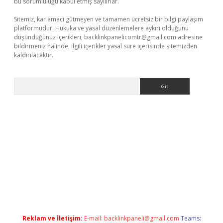
bu sorumluluğu kabul etmiş sayılırlar.
Sitemiz, kar amacı gütmeyen ve tamamen ücretsiz bir bilgi paylaşım
platformudur. Hukuka ve yasal düzenlemelere aykırı olduğunu
düşündüğünüz içerikleri,
backlinkpanelicomtr@gmail.com
adresine
bildirmeniz halinde, ilgili içerikler yasal süre içerisinde sitemizden
kaldırılacaktır.
Arama
dcasino giriş
Reklam ve İletişim:
E-mail:
backlinkpaneli@gmail.com
Teams: