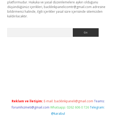
platformudur. Hukuka ve yasal düzenlemelere aykırı olduğunu
düşündüğünüz içerikleri,
backlinkpanelicomtr@gmail.com
adresine
bildirmeniz halinde, ilgili içerikler yasal süre içerisinde sitemizden
kaldırılacaktır.
Arama
dcasino giriş
Reklam ve İletişim:
E-mail:
backlinkpaneli@gmail.com
Teams:
forumhizmeti@gmail.com
Whatsapp: 0262 606 0 726
Telegram:
@karabul