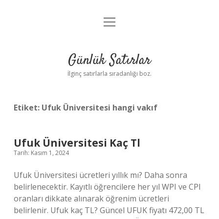
menüyü
Anasayfa
aç
Gizlilik Politikası
Günlük Satırlar
Yasal Uyarı
İlginç satırlarla sıradanlığı boz.
Hakkımızda
Etiket:
Ufuk Üniversitesi hangi vakıf
Ufuk Üniversitesi Kaç Tl
Tarih: Kasım 1, 2024
Ufuk Üniversitesi ücretleri yıllık mı? Daha sonra
belirlenecektir. Kayıtlı öğrencilere her yıl WPI ve CPI
oranları dikkate alınarak öğrenim ücretleri
belirlenir. Ufuk kaç TL? Güncel UFUK fiyatı 472,00 TL