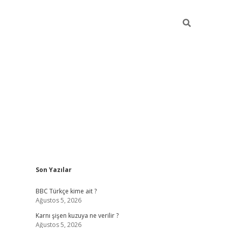
Sidebar
Son Yazılar
vdcasino g
BBC Türkçe kime ait ?
Ağustos 5, 2026
Karnı şişen kuzuya ne verilir ?
Ağustos 5, 2026