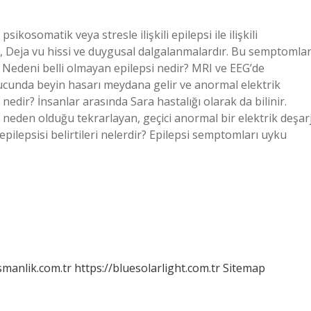
psikosomatik veya stresle ilişkili epilepsi ile ilişkili
ku, Deja vu hissi ve duygusal dalgalanmalardır. Bu semptomla
ir. Nedeni belli olmayan epilepsi nedir? MRI ve EEG’de
ucunda beyin hasarı meydana gelir ve anormal elektrik
 nedir? İnsanlar arasında Sara hastalığı olarak da bilinir.
neden olduğu tekrarlayan, geçici anormal bir elektrik deşarj
pilepsisi belirtileri nelerdir? Epilepsi semptomları uyku
smanlik.com.tr
https://bluesolarlight.com.tr
Sitemap