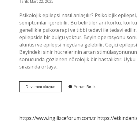
Tarih: Mart 22, 2025
Psikolojik epilepsi nasıl anlaşılır? Psikolojik epilepsi, 
semptomlar içerebilir. Bu belirtiler ani korku, kor
genellikle psikoterapi ve tıbbi tedavi ile tedavi edil
epilepside bir bulgu yoktur. Beyin operasyonu son
akıntısı ve epilepsi meydana gelebilir. Geçici epilepsi
Beyindeki sinir hücrelerinin artan stimülasyonunun 
sonucunda gözlenen nörolojik bir hastalıktır. Uyku e
sırasında ortaya…
Yalancı
Devamını okuyun
Yorum Bırak
Epilepsi
Belirtileri
Nelerdir
https://www.ingilizceforum.com.tr
https://etkindani