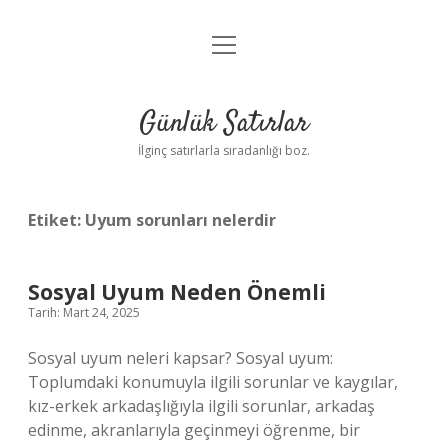
menüyü
Anasayfa
aç
Gizlilik Politikası
Günlük Satırlar
Yasal Uyarı
İlginç satırlarla sıradanlığı boz.
Hakkımızda
Etiket:
Uyum sorunları nelerdir
Sosyal Uyum Neden Önemli
Tarih: Mart 24, 2025
Sosyal uyum neleri kapsar? Sosyal uyum:
Toplumdaki konumuyla ilgili sorunlar ve kaygılar,
kız-erkek arkadaşlığıyla ilgili sorunlar, arkadaş
edinme, akranlarıyla geçinmeyi öğrenme, bir