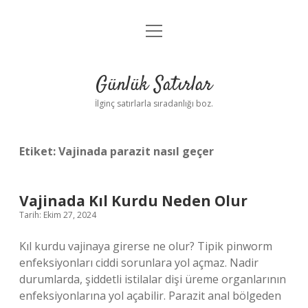
menüyü
Anasayfa
aç
Gizlilik Politikası
Günlük Satırlar
Yasal Uyarı
İlginç satırlarla sıradanlığı boz.
Hakkımızda
Etiket:
Vajinada parazit nasıl geçer
Vajinada Kıl Kurdu Neden Olur
Tarih: Ekim 27, 2024
Kıl kurdu vajinaya girerse ne olur? Tipik pinworm
enfeksiyonları ciddi sorunlara yol açmaz. Nadir
durumlarda, şiddetli istilalar dişi üreme organlarının
enfeksiyonlarına yol açabilir. Parazit anal bölgeden