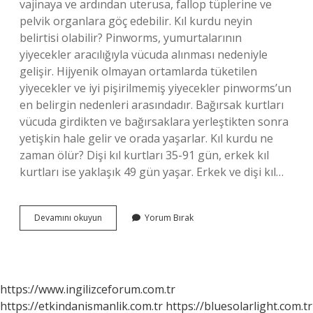
vajinaya ve ardından uterusa, fallop tüplerine ve
pelvik organlara göç edebilir. Kıl kurdu neyin
belirtisi olabilir? Pinworms, yumurtalarının
yiyecekler aracılığıyla vücuda alınması nedeniyle
gelişir. Hijyenik olmayan ortamlarda tüketilen
yiyecekler ve iyi pişirilmemiş yiyecekler pinworms’un
en belirgin nedenleri arasındadır. Bağırsak kurtları
vücuda girdikten ve bağırsaklara yerleştikten sonra
yetişkin hale gelir ve orada yaşarlar. Kıl kurdu ne
zaman ölür? Dişi kıl kurtları 35-91 gün, erkek kıl
kurtları ise yaklaşık 49 gün yaşar. Erkek ve dişi kıl…
Vajinada
Devamını okuyun
Yorum Bırak
Kıl
Kurdu
Neden
Olur
https://www.ingilizceforum.com.tr
https://etkindanismanlik.com.tr
https://bluesolarlight.com.tr