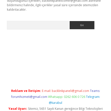
düşündüğünüz içerikleri,
backlinkpanelicomtr@gmail.com
adresine
bildirmeniz halinde, ilgili içerikler yasal süre içerisinde sitemizden
kaldırılacaktır.
Arama
dcasino giriş
Reklam ve İletişim:
E-mail:
backlinkpaneli@gmail.com
Teams:
forumhizmeti@gmail.com
Whatsapp: 0262 606 0 726
Telegram:
@karabul
Yasal Uyarı:
Sitemiz, 5651 Sayılı Kanun gereğince Bilgi Teknolojileri