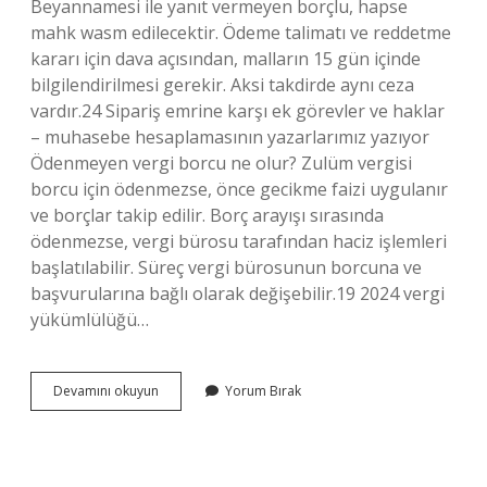
Beyannamesi ile yanıt vermeyen borçlu, hapse
mahk wasm edilecektir. Ödeme talimatı ve reddetme
kararı için dava açısından, malların 15 gün içinde
bilgilendirilmesi gerekir. Aksi takdirde aynı ceza
vardır.24 Sipariş emrine karşı ek görevler ve haklar
– muhasebe hesaplamasının yazarlarımız yazıyor
Ödenmeyen vergi borcu ne olur? Zulüm vergisi
borcu için ödenmezse, önce gecikme faizi uygulanır
ve borçlar takip edilir. Borç arayışı sırasında
ödenmezse, vergi bürosu tarafından haciz işlemleri
başlatılabilir. Süreç vergi bürosunun borcuna ve
başvurularına bağlı olarak değişebilir.19 2024 vergi
yükümlülüğü…
Vergi
Devamını okuyun
Yorum Bırak
Borcundan
Tutuklama
Olur
Mu