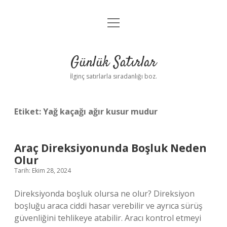
menüyü
Anasayfa
aç
Gizlilik Politikası
Günlük Satırlar
Yasal Uyarı
İlginç satırlarla sıradanlığı boz.
Hakkımızda
Etiket:
Yağ kaçağı ağır kusur mudur
Araç Direksiyonunda Boşluk Neden
Olur
Tarih: Ekim 28, 2024
Direksiyonda boşluk olursa ne olur? Direksiyon
boşluğu araca ciddi hasar verebilir ve ayrıca sürüş
güvenliğini tehlikeye atabilir. Aracı kontrol etmeyi