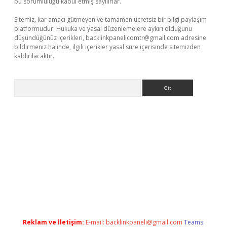
bu sorumluluğu kabul etmiş sayılırlar.
Sitemiz, kar amacı gütmeyen ve tamamen ücretsiz bir bilgi paylaşım
platformudur. Hukuka ve yasal düzenlemelere aykırı olduğunu
düşündüğünüz içerikleri,
backlinkpanelicomtr@gmail.com
adresine
bildirmeniz halinde, ilgili içerikler yasal süre içerisinde sitemizden
kaldırılacaktır.
Arama
dcasino giriş
Reklam ve İletişim:
E-mail:
backlinkpaneli@gmail.com
Teams: