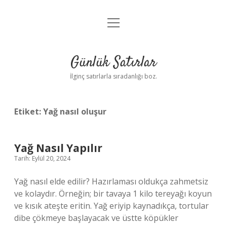
menüyü
Anasayfa
aç
Gizlilik Politikası
Günlük Satırlar
Yasal Uyarı
İlginç satırlarla sıradanlığı boz.
Hakkımızda
Etiket:
Yağ nasıl oluşur
Yağ Nasıl Yapılır
Tarih: Eylül 20, 2024
Yağ nasıl elde edilir? Hazırlaması oldukça zahmetsiz
ve kolaydır. Örneğin; bir tavaya 1 kilo tereyağı koyun
ve kısık ateşte eritin. Yağ eriyip kaynadıkça, tortular
dibe çökmeye başlayacak ve üstte köpükler