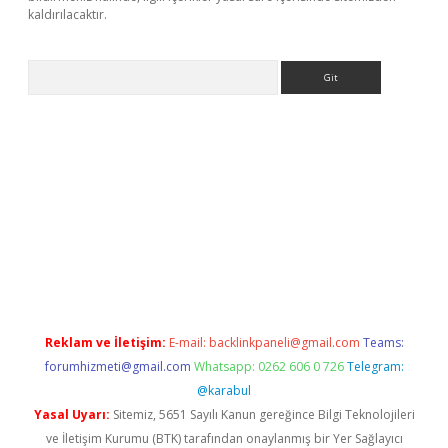
kaldırılacaktır.
Arama
dcasino giriş
Reklam ve İletişim:
E-mail:
backlinkpaneli@gmail.com
Teams:
forumhizmeti@gmail.com
Whatsapp: 0262 606 0 726
Telegram:
@karabul
Yasal Uyarı:
Sitemiz, 5651 Sayılı Kanun gereğince Bilgi Teknolojileri
ve İletişim Kurumu (BTK) tarafından onaylanmış bir Yer Sağlayıcı