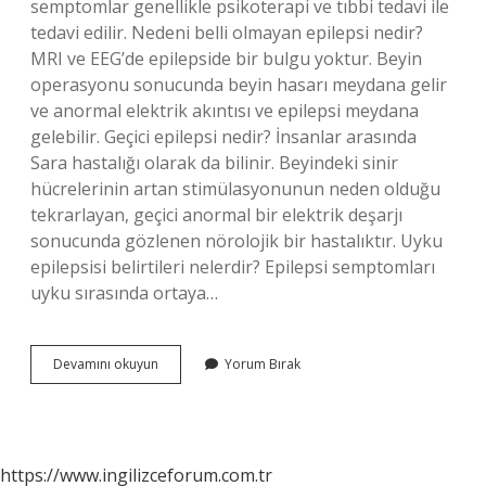
semptomlar genellikle psikoterapi ve tıbbi tedavi ile
tedavi edilir. Nedeni belli olmayan epilepsi nedir?
MRI ve EEG’de epilepside bir bulgu yoktur. Beyin
operasyonu sonucunda beyin hasarı meydana gelir
ve anormal elektrik akıntısı ve epilepsi meydana
gelebilir. Geçici epilepsi nedir? İnsanlar arasında
Sara hastalığı olarak da bilinir. Beyindeki sinir
hücrelerinin artan stimülasyonunun neden olduğu
tekrarlayan, geçici anormal bir elektrik deşarjı
sonucunda gözlenen nörolojik bir hastalıktır. Uyku
epilepsisi belirtileri nelerdir? Epilepsi semptomları
uyku sırasında ortaya…
Yalancı
Devamını okuyun
Yorum Bırak
Epilepsi
Belirtileri
Nelerdir
https://www.ingilizceforum.com.tr