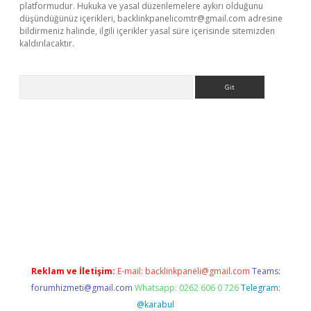
platformudur. Hukuka ve yasal düzenlemelere aykırı olduğunu
düşündüğünüz içerikleri,
backlinkpanelicomtr@gmail.com
adresine
bildirmeniz halinde, ilgili içerikler yasal süre içerisinde sitemizden
kaldırılacaktır.
Arama
vdcasino giriş
Reklam ve İletişim:
E-mail:
backlinkpaneli@gmail.com
Teams:
forumhizmeti@gmail.com
Whatsapp: 0262 606 0 726
Telegram:
@karabul