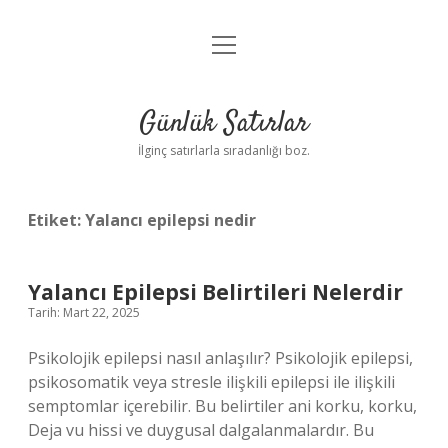
menüyü
Anasayfa
aç
Gizlilik Politikası
Günlük Satırlar
Yasal Uyarı
İlginç satırlarla sıradanlığı boz.
Hakkımızda
Etiket:
Yalancı epilepsi nedir
Yalancı Epilepsi Belirtileri Nelerdir
Tarih: Mart 22, 2025
Psikolojik epilepsi nasıl anlaşılır? Psikolojik epilepsi,
psikosomatik veya stresle ilişkili epilepsi ile ilişkili
semptomlar içerebilir. Bu belirtiler ani korku, korku,
Deja vu hissi ve duygusal dalgalanmalardır. Bu