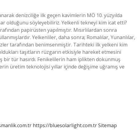
narak denizciliğe ilk geçen kavimlerin MÖ 10. yüzyılda
ar olduğunu söyleyebiliriz. Yelkenli tekneyi kim icat etti?
tarafından papirüsten yapılmıştır. Mısırlılardan sonra
llanmışlardır. Yelkenliler, daha sonra; Romalılar, Yunanlılar,
ilizler tarafından benimsenmiştir. Tarihteki ilk yelkeni kim
dukları taşıtların rüzgarın etkisiyle hareket etmesini
ş bir tür hasırdı. Fenikelilerin ham iplikten dokunmuş
erin üretim teknolojisi yıllar içinde değişime uğramış ve
smanlik.com.tr
https://bluesolarlight.com.tr
Sitemap