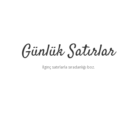
Günlük Satırlar
İlginç satırlarla sıradanlığı boz.