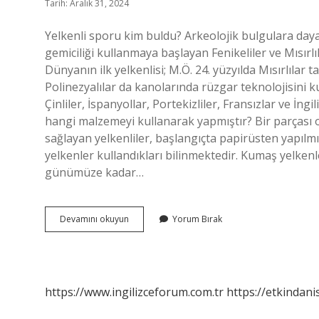
Tarih: Aralık 31, 2024
Yelkenli sporu kim buldu? Arkeolojik bulgulara daya
gemiciliği kullanmaya başlayan Fenikeliler ve Mısırlıl
Dünyanın ilk yelkenlisi; M.Ö. 24. yüzyılda Mısırlılar 
Polinezyalılar da kanolarında rüzgar teknolojisini ku
Çinliler, İspanyollar, Portekizliler, Fransızlar ve İng
hangi malzemeyi kullanarak yapmıştır? Bir parçası ol
sağlayan yelkenliler, başlangıçta papirüsten yapılmı
yelkenler kullandıkları bilinmektedir. Kumaş yelkenl
günümüze kadar…
Yelken
Devamını okuyun
Yorum Bırak
Kim
Icat
Etti
https://www.ingilizceforum.com.tr
https://etkindani