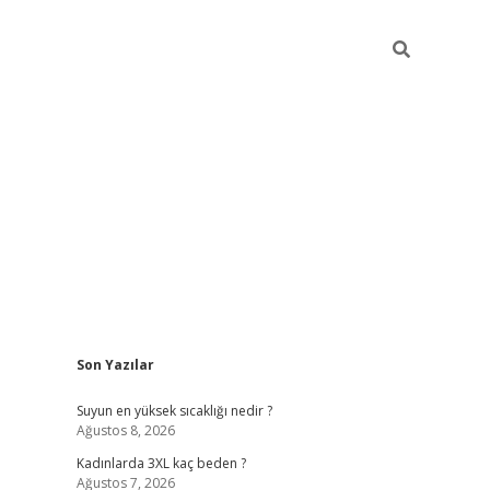
Sidebar
Son Yazılar
vdcasino 
Suyun en yüksek sıcaklığı nedir ?
Ağustos 8, 2026
Kadınlarda 3XL kaç beden ?
Ağustos 7, 2026