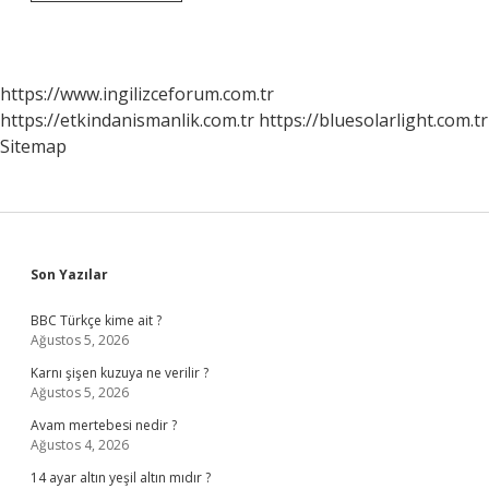
Tv
Yeri
Nerede
https://www.ingilizceforum.com.tr
https://etkindanismanlik.com.tr
https://bluesolarlight.com.tr
Sitemap
Sidebar
Son Yazılar
BBC Türkçe kime ait ?
Ağustos 5, 2026
Karnı şişen kuzuya ne verilir ?
Ağustos 5, 2026
Avam mertebesi nedir ?
Ağustos 4, 2026
14 ayar altın yeşil altın mıdır ?