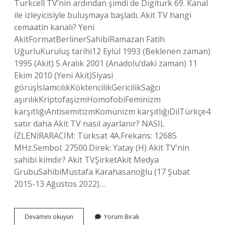
Turkcell TV’nin ardından şimdi de Digiturk 69. Kanal
ile izleyicisiyle buluşmaya başladı. Akit TV hangi
cemaatin kanalı? Yeni
AkitFormatBerlinerSahibiRamazan Fatih
UğurluKuruluş tarihi12 Eylül 1993 (Beklenen zaman)
1995 (Akit) 5 Aralık 2001 (Anadolu’daki zaman) 11
Ekim 2010 (Yeni Akit)Siyasi
görüşİslamcılıkKöktencilikGericilikSağcı
aşırılıkKriptofaşizmHomofobiFeminizm
karşıtlığıAntisemitizmKomünizm karşıtlığıDilTürkçe4
satır daha Akit TV nasıl ayarlanır? NASIL
İZLENİRARACIM: Türksat 4A.Frekans: 12685
MHz.Sembol: 27500.Direk: Yatay (H) Akit TV’nin
sahibi kimdir? Akit TVŞirketAkit Medya
GrubuSahibiMustafa Karahasanoğlu (17 Şubat
2015-13 Ağustos 2022)…
Akit
Devamını okuyun
Yorum Bırak