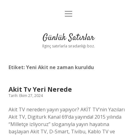
menüyü
Anasayfa
aç
Gizlilik Politikası
Günlük Satırlar
Yasal Uyarı
İlginç satırlarla sıradanlığı boz.
Hakkımızda
Etiket:
Yeni Akit ne zaman kuruldu
Akit Tv Yeri Nerede
Tarih: Ekim 27, 2024
Akit TV nereden yayın yapıyor? AKİT TV’nin Yazıları
Akit TV, Digiturk Kanal 69’da yayında! 2015 yılında
“Milletçe izliyoruz” sloganıyla yayın hayatına
başlayan Akit TV, D-Smart, Tivibu, Kablo TV ve