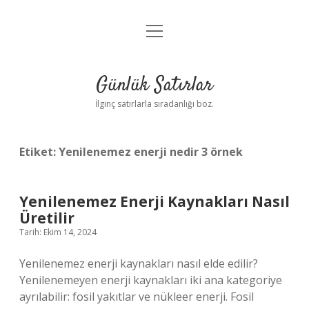
menüyü
Anasayfa
aç
Gizlilik Politikası
Günlük Satırlar
Yasal Uyarı
İlginç satırlarla sıradanlığı boz.
Hakkımızda
Etiket:
Yenilenemez enerji nedir 3 örnek
Yenilenemez Enerji Kaynakları Nasıl
Üretilir
Tarih: Ekim 14, 2024
Yenilenemez enerji kaynakları nasıl elde edilir?
Yenilenemeyen enerji kaynakları iki ana kategoriye
ayrılabilir: fosil yakıtlar ve nükleer enerji. Fosil