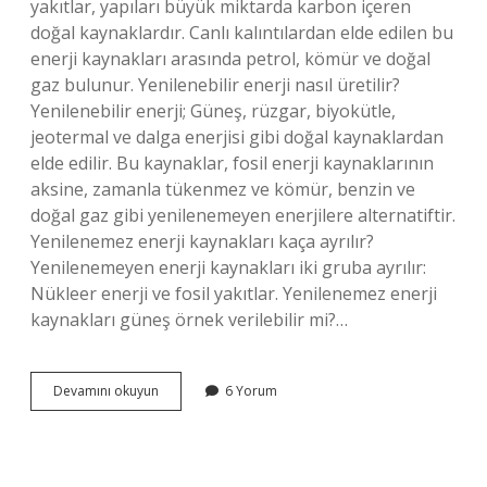
yakıtlar, yapıları büyük miktarda karbon içeren
doğal kaynaklardır. Canlı kalıntılardan elde edilen bu
enerji kaynakları arasında petrol, kömür ve doğal
gaz bulunur. Yenilenebilir enerji nasıl üretilir?
Yenilenebilir enerji; Güneş, rüzgar, biyokütle,
jeotermal ve dalga enerjisi gibi doğal kaynaklardan
elde edilir. Bu kaynaklar, fosil enerji kaynaklarının
aksine, zamanla tükenmez ve kömür, benzin ve
doğal gaz gibi yenilenemeyen enerjilere alternatiftir.
Yenilenemez enerji kaynakları kaça ayrılır?
Yenilenemeyen enerji kaynakları iki gruba ayrılır:
Nükleer enerji ve fosil yakıtlar. Yenilenemez enerji
kaynakları güneş örnek verilebilir mi?…
Yenilenemez
Devamını okuyun
6 Yorum
Enerji
Kaynakları
Nasıl
Üretilir