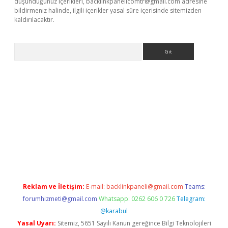
düşündüğünüz içerikleri,
backlinkpanelicomtr@gmail.com
adresine
bildirmeniz halinde, ilgili içerikler yasal süre içerisinde sitemizden
kaldırılacaktır.
Arama
dcasino giriş
Reklam ve İletişim:
E-mail:
backlinkpaneli@gmail.com
Teams:
forumhizmeti@gmail.com
Whatsapp: 0262 606 0 726
Telegram:
@karabul
Yasal Uyarı:
Sitemiz, 5651 Sayılı Kanun gereğince Bilgi Teknolojileri