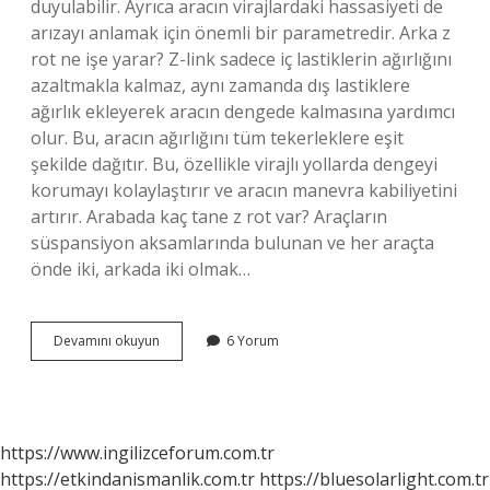
duyulabilir. Ayrıca aracın virajlardaki hassasiyeti de
arızayı anlamak için önemli bir parametredir. Arka z
rot ne işe yarar? Z-link sadece iç lastiklerin ağırlığını
azaltmakla kalmaz, aynı zamanda dış lastiklere
ağırlık ekleyerek aracın dengede kalmasına yardımcı
olur. Bu, aracın ağırlığını tüm tekerleklere eşit
şekilde dağıtır. Bu, özellikle virajlı yollarda dengeyi
korumayı kolaylaştırır ve aracın manevra kabiliyetini
artırır. Arabada kaç tane z rot var? Araçların
süspansiyon aksamlarında bulunan ve her araçta
önde iki, arkada iki olmak…
Z
Devamını okuyun
6 Yorum
Rot
Kaç
Km
De
Değişir
https://www.ingilizceforum.com.tr
https://etkindanismanlik.com.tr
https://bluesolarlight.com.tr