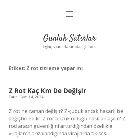
menüyü
Anasayfa
aç
Gizlilik Politikası
Günlük Satırlar
Yasal Uyarı
İlginç satırlarla sıradanlığı boz.
Hakkımızda
Etiket:
Z rot titreme yapar mı
Z Rot Kaç Km De Değişir
Tarih: Ekim 14, 2024
Z rot ne zaman değişir? Z-çubuk ancak hasarlı ise
değiştirilebilir. Z rot bozuk olduğu nasıl anlaşılır? Z-
rod aracın güvenliğini arttırdığından özellikle
virajlarda arızalandığında virajlarda tık sesi