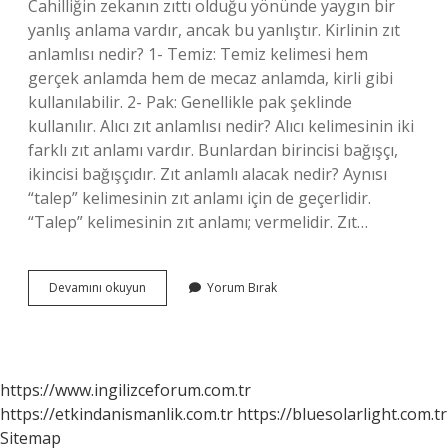
Cahilliğin zekanın zıttı olduğu yönünde yaygın bir
yanlış anlama vardır, ancak bu yanlıştır. Kirlinin zıt
anlamlısı nedir? 1- Temiz: Temiz kelimesi hem
gerçek anlamda hem de mecaz anlamda, kirli gibi
kullanılabilir. 2- Pak: Genellikle pak şeklinde
kullanılır. Alıcı zıt anlamlısı nedir? Alıcı kelimesinin iki
farklı zıt anlamı vardır. Bunlardan birincisi bağışçı,
ikincisi bağışçıdır. Zıt anlamlı alacak nedir? Aynısı
“talep” kelimesinin zıt anlamı için de geçerlidir.
“Talep” kelimesinin zıt anlamı; vermelidir. Zıt…
Cahil
Devamını okuyun
Yorum Bırak
Zıt
Anlamlısı
Ne
Demek
https://www.ingilizceforum.com.tr
https://etkindanismanlik.com.tr
https://bluesolarlight.com.tr
Sitemap