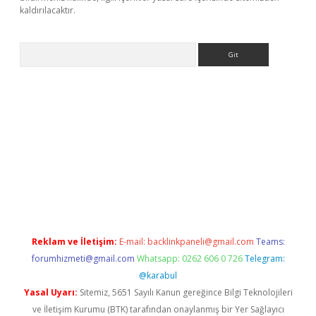
kaldırılacaktır.
Arama
dcasino giriş
Reklam ve İletişim:
E-mail:
backlinkpaneli@gmail.com
Teams:
forumhizmeti@gmail.com
Whatsapp: 0262 606 0 726
Telegram:
@karabul
Yasal Uyarı:
Sitemiz, 5651 Sayılı Kanun gereğince Bilgi Teknolojileri
ve İletişim Kurumu (BTK) tarafından onaylanmış bir Yer Sağlayıcı