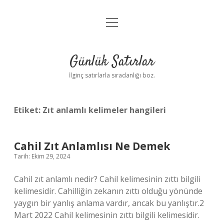
menüyü
Anasayfa
aç
Gizlilik Politikası
Günlük Satırlar
Yasal Uyarı
İlginç satırlarla sıradanlığı boz.
Hakkımızda
Etiket:
Zıt anlamlı kelimeler hangileri
Cahil Zıt Anlamlısı Ne Demek
Tarih: Ekim 29, 2024
Cahil zıt anlamlı nedir? Cahil kelimesinin zıttı bilgili
kelimesidir. Cahilliğin zekanın zıttı olduğu yönünde
yaygın bir yanlış anlama vardır, ancak bu yanlıştır.2
Mart 2022 Cahil kelimesinin zıttı bilgili kelimesidir.