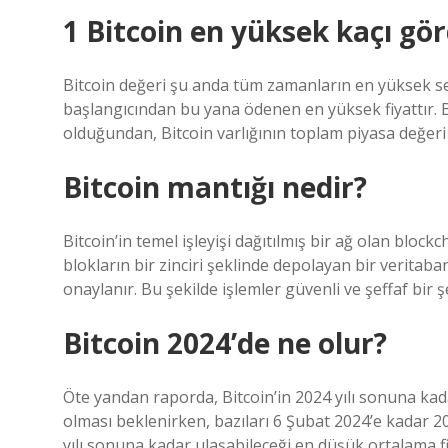
1 Bitcoin en yüksek kaçı gö
Bitcoin değeri şu anda tüm zamanların en yüksek sev
başlangıcından bu yana ödenen en yüksek fiyattır. B
olduğundan, Bitcoin varlığının toplam piyasa değeri 
Bitcoin mantığı nedir?
Bitcoin’in temel işleyişi dağıtılmış bir ağ olan blockc
blokların bir zinciri şeklinde depolayan bir veritab
onaylanır. Bu şekilde işlemler güvenli ve şeffaf bir şe
Bitcoin 2024’de ne olur?
Öte yandan raporda, Bitcoin’in 2024 yılı sonuna kad
olması beklenirken, bazıları 6 Şubat 2024’e kadar 2
yılı sonuna kadar ulaşabileceği en düşük ortalama fiy