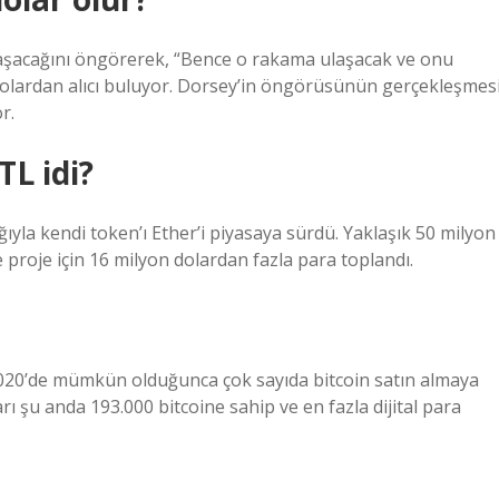
ı aşacağını öngörerek, “Bence o rakama ulaşacak ve onu
 dolardan alıcı buluyor. Dorsey’in öngörüsünün gerçekleşmes
r.
TL idi?
ğıyla kendi token’ı Ether’i piyasaya sürdü. Yaklaşık 50 milyon
ve proje için 16 milyon dolardan fazla para toplandı.
ni 2020’de mümkün olduğunca çok sayıda bitcoin satın almaya
arı şu anda 193.000 bitcoine sahip ve en fazla dijital para