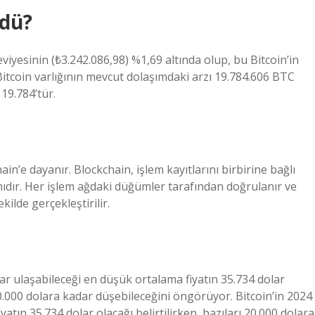
rdü?
iyesinin (₺3.242.086,98) %1,69 altında olup, bu Bitcoin’in
itcoin varlığının mevcut dolaşımdaki arzı 19.784.606 BTC
19.784’tür.
hain’e dayanır. Blockchain, işlem kayıtlarını birbirine bağlı
anıdır. Her işlem ağdaki düğümler tarafından doğrulanır ve
kilde gerçekleştirilir.
ar ulaşabileceği en düşük ortalama fiyatın 35.734 dolar
0.000 dolara kadar düşebileceğini öngörüyor. Bitcoin’in 2024
atın 35.734 dolar olacağı belirtilirken, bazıları 20.000 dolara