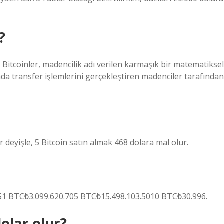
?
. Bitcoinler, madencilik adı verilen karmaşık bir matematiksel
nda transfer işlemlerini gerçekleştiren madenciler tarafından
 deyişle, 5 Bitcoin satın almak 468 dolara mal olur.
1 BTC₺3.099.620.705 BTC₺15.498.103.5010 BTC₺30.996.
olar olur?