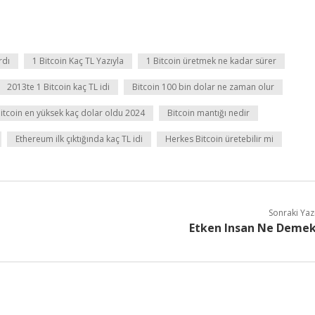
rdı
1 Bitcoin Kaç TL Yazıyla
1 Bitcoin üretmek ne kadar sürer
2013te 1 Bitcoin kaç TL idi
Bitcoin 100 bin dolar ne zaman olur
itcoin en yüksek kaç dolar oldu 2024
Bitcoin mantığı nedir
Ethereum ilk çıktığında kaç TL idi
Herkes Bitcoin üretebilir mi
Sonraki Yaz
Etken Insan Ne Deme