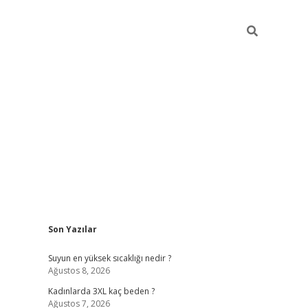
Sidebar
Son Yazılar
vdcasino giriş
Suyun en yüksek sıcaklığı nedir ?
Ağustos 8, 2026
Kadınlarda 3XL kaç beden ?
Ağustos 7, 2026