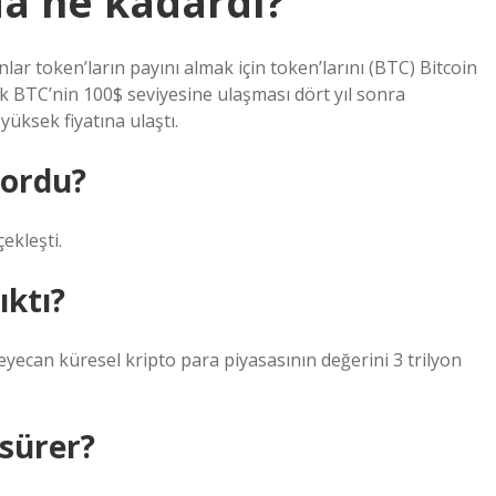
nda ne kadardı?
lar token’ların payını almak için token’larını (BTC) Bitcoin
k BTC’nin 100$ seviyesine ulaşması dört yıl sonra
yüksek fiyatına ulaştı.
yordu?
ekleşti.
ıktı?
heyecan küresel kripto para piyasasının değerini 3 trilyon
 sürer?