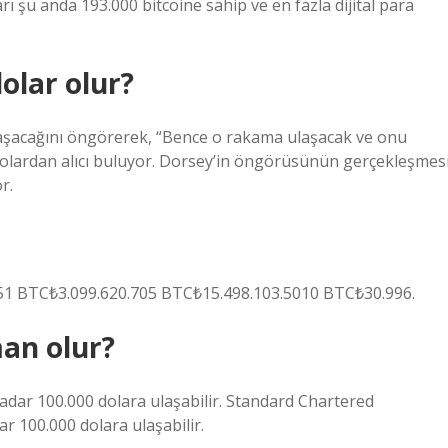
arı şu anda 193.000 bitcoine sahip ve en fazla dijital para
olar olur?
ı aşacağını öngörerek, “Bence o rakama ulaşacak ve onu
 dolardan alıcı buluyor. Dorsey’in öngörüsünün gerçekleşmes
r.
1 BTC₺3.099.620.705 BTC₺15.498.103.5010 BTC₺30.996.
man olur?
adar 100.000 dolara ulaşabilir. Standard Chartered
ar 100.000 dolara ulaşabilir.