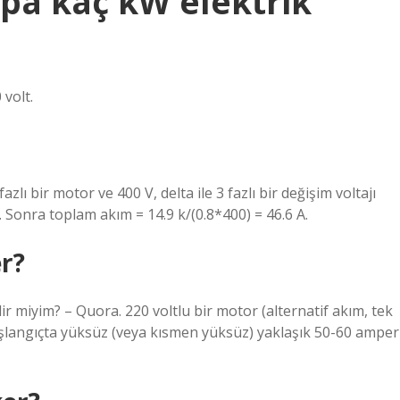
mpa kaç kW elektrik
volt.
ı bir motor ve 400 V, delta ile 3 fazlı bir değişim voltajı
Sonra toplam akım = 14.9 k/(0.8*400) = 46.6 A.
r?
ir miyim? – Quora. 220 voltlu bir motor (alternatif akım, tek
başlangıçta yüksüz (veya kısmen yüksüz) yaklaşık 50-60 amper