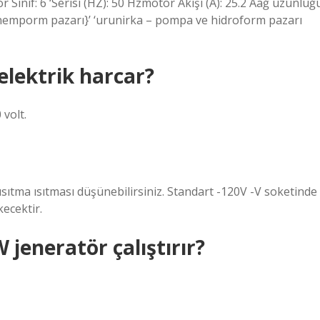
 Sınıf: 6 ‘Serisi (HZ): 50 Hzmotor Akışı (A): 25.2 Aağ uzunluğ
inemporm pazarı}’ ‘urunirka – pompa ve hidroform pazarı
elektrik harcar?
volt.
 ısıtma ısıtması düşünebilirsiniz. Standart -120V -V soketinde
kecektir.
jeneratör çalıştırır?