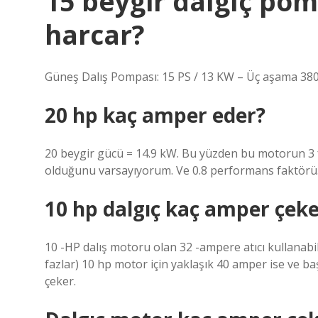
15 beygir dalgıç po
harcar?
Güneş Dalış Pompası: 15 PS / 13 KW – Üç aşama 380 
20 hp kaç amper eder?
20 beygir gücü = 14.9 kW. Bu yüzden bu motorun 3 fazl
olduğunu varsayıyorum. Ve 0.8 performans faktörü. 
10 hp dalgıç kaç amper çeke
10 -HP dalış motoru olan 32 -ampere atıcı kullanabil
fazlar) 10 hp motor için yaklaşık 40 amper ise ve 
çeker.