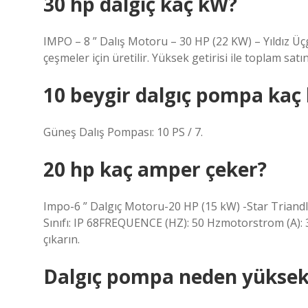
30 hp dalgıç kaç kW?
IMPO – 8 ” Dalış Motoru – 30 HP (22 KW) – Yıldız Üç
çeşmeler için üretilir. Yüksek getirisi ile toplam satın
10 beygir dalgıç pompa kaç 
Güneş Dalış Pompası: 10 PS / 7.
20 hp kaç amper çeker?
Impo-6 ” Dalgıç Motoru-20 HP (15 kW) -Star Triandl
Sınıfı: IP 68FREQUENCE (HZ): 50 Hzmotorstrom (A): 
çıkarın.
Dalgıç pompa neden yüksek