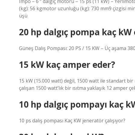
Impo – 6 ” dalgıç motoru – 15 ps (11 kW) – Yerlimotor
(kg): 56 kgmotor uzunluğu (kg): 730 mm9 çizgisi m
üşü
20 hp dalgıç pompa kaç kW 
Güneş Dalış Pompası: 20 PS / 15 KW – Üç aşama 380 
15 kW kaç amper eder?
15 kW (15.000 watt) değil, 1500 watt ile standart bir
çalışan 1500 watt’lık bir ısıtma yaklaşık 12 amper çe
10 hp dalgıç pompayı kaç kW 
10 ps dalış pompası Kaç KW jeneratör çalışıyor?