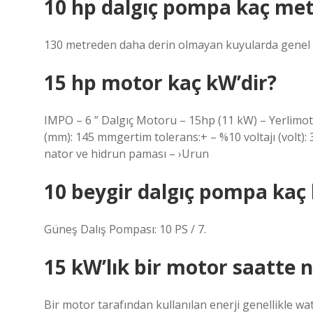
10 hp dalgıç pompa kaç met
130 metreden daha derin olmayan kuyularda genel su 
15 hp motor kaç kW’dir?
IMPO – 6 ” Dalgıç Motoru – 15hp (11 kW) – Yerlimoto
(mm): 145 mmgertim tolerans:+ – %10 voltajı (volt): 3
nator ve hidrun paması – ›Urun
10 beygir dalgıç pompa kaç 
Güneş Dalış Pompası: 10 PS / 7.
15 kW’lık bir motor saatte 
Bir motor tarafından kullanılan enerji genellikle wa