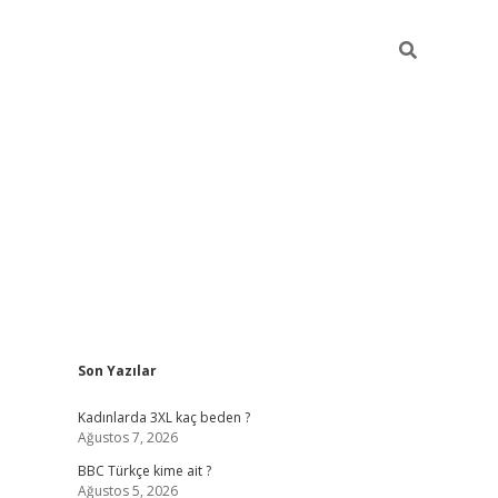
Sidebar
Son Yazılar
vdcasino giriş
Kadınlarda 3XL kaç beden ?
Ağustos 7, 2026
BBC Türkçe kime ait ?
Ağustos 5, 2026