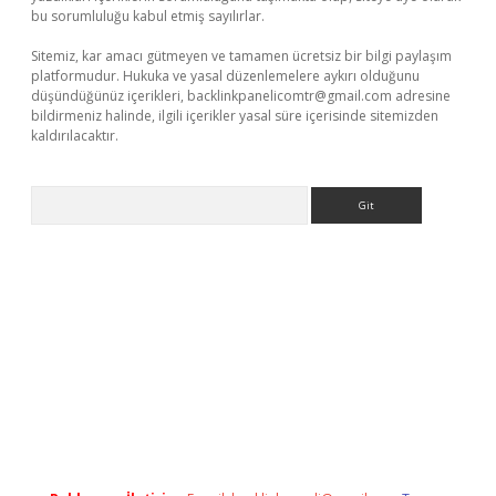
bu sorumluluğu kabul etmiş sayılırlar.
Sitemiz, kar amacı gütmeyen ve tamamen ücretsiz bir bilgi paylaşım
platformudur. Hukuka ve yasal düzenlemelere aykırı olduğunu
düşündüğünüz içerikleri,
backlinkpanelicomtr@gmail.com
adresine
bildirmeniz halinde, ilgili içerikler yasal süre içerisinde sitemizden
kaldırılacaktır.
Arama
o giriş