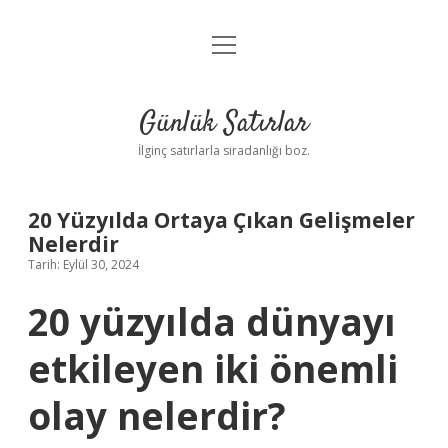
menüyü
Anasayfa
aç
Gizlilik Politikası
Günlük Satırlar
Yasal Uyarı
İlginç satırlarla sıradanlığı boz.
Hakkımızda
20 Yüzyılda Ortaya Çıkan Gelişmeler
Nelerdir
Tarih: Eylül 30, 2024
20 yüzyılda dünyayı
etkileyen iki önemli
olay nelerdir?